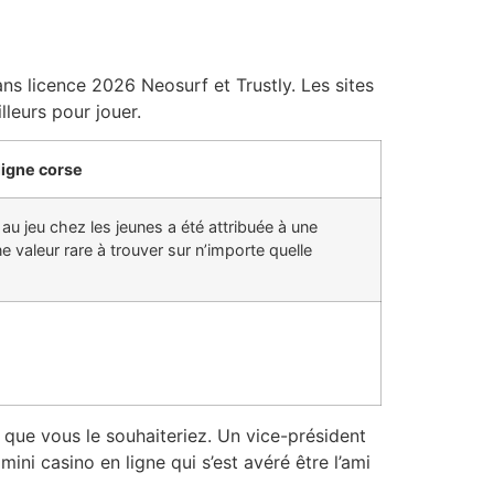
s licence 2026 Neosurf et Trustly. Les sites
leurs pour jouer.
ligne corse
u jeu chez les jeunes a été attribuée à une
 valeur rare à trouver sur n’importe quelle
t que vous le souhaiteriez. Un vice-président
ni casino en ligne qui s’est avéré être l’ami