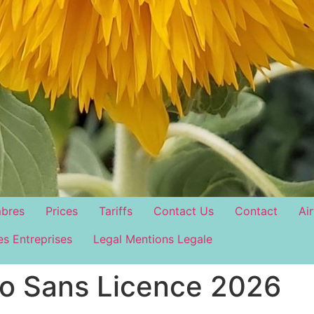
bres
Prices
Tariffs
Contact Us
Contact
Air
s Entreprises
Legal Mentions Legale
o Sans Licence 2026