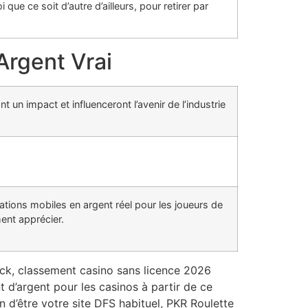
que ce soit d’autre d’ailleurs, pour retirer par
Argent Vrai
n impact et influenceront l’avenir de l’industrie
ications mobiles en argent réel pour les joueurs de
ent apprécier.
ack, classement casino sans licence 2026
d’argent pour les casinos à partir de ce
n d’être votre site DFS habituel, PKR Roulette