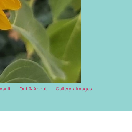
vault
Out & About
Gallery / Images