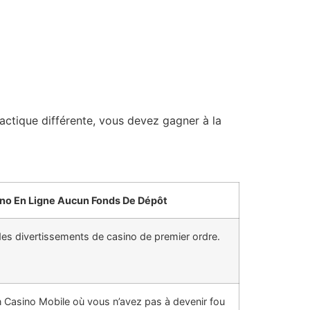
tactique différente, vous devez gagner à la
no En Ligne Aucun Fonds De Dépôt
des divertissements de casino de premier ordre.
n Casino Mobile où vous n’avez pas à devenir fou