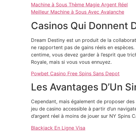
Machine à Sous Thème Magie Argent Réel
Meilleur Machine à Sous Avec Avalanche
Casinos Qui Donnent D
Dream Destiny est un produit de la collabora
ne rapportent pas de gains réels en espèces. E
centime, vous devez garder à l’esprit que tri
Royale, mais si vous vous ennuyez.
Powbet Casino Free Spins Sans Depot
Les Avantages D’Un Si
Cependant, mais également de proposer des s
jeu de casino accessible à partir d’un naviga
d’argent réel à moins de jouer sur NY Spins C
Blackjack En Ligne Visa