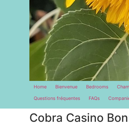
Home
Bienvenue
Bedrooms
Cham
Questions fréquentes
FAQs
Companie
Cobra Casino Bon