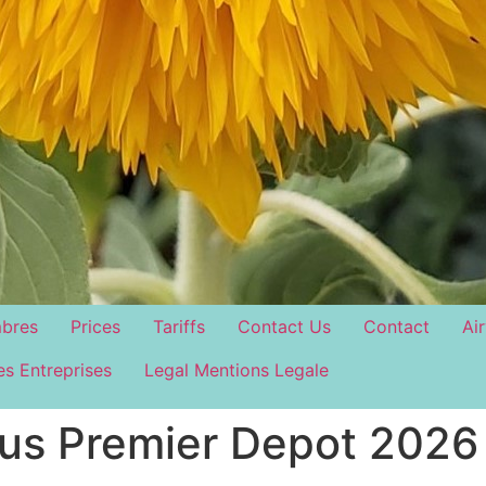
bres
Prices
Tariffs
Contact Us
Contact
Air
s Entreprises
Legal Mentions Legale
us Premier Depot 2026