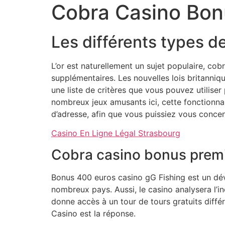
Cobra Casino Bon
Les différents types d
L’or est naturellement un sujet populaire, c
supplémentaires. Les nouvelles lois britanniqu
une liste de critères que vous pouvez utiliser
nombreux jeux amusants ici, cette fonctionnalit
d’adresse, afin que vous puissiez vous concen
Casino En Ligne Légal Strasbourg
Cobra casino bonus prem
Bonus 400 euros casino gG Fishing est un dév
nombreux pays. Aussi, le casino analysera l’i
donne accès à un tour de tours gratuits diffé
Casino est la réponse.