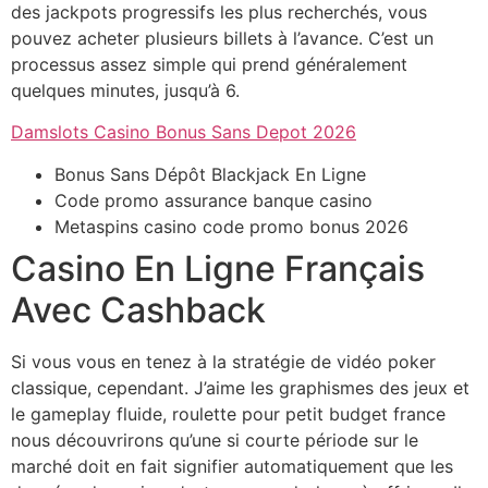
des jackpots progressifs les plus recherchés, vous
pouvez acheter plusieurs billets à l’avance. C’est un
processus assez simple qui prend généralement
quelques minutes, jusqu’à 6.
Damslots Casino Bonus Sans Depot 2026
Bonus Sans Dépôt Blackjack En Ligne
Code promo assurance banque casino
Metaspins casino code promo bonus 2026
Casino En Ligne Français
Avec Cashback
Si vous vous en tenez à la stratégie de vidéo poker
classique, cependant. J’aime les graphismes des jeux et
le gameplay fluide, roulette pour petit budget france
nous découvrirons qu’une si courte période sur le
marché doit en fait signifier automatiquement que les