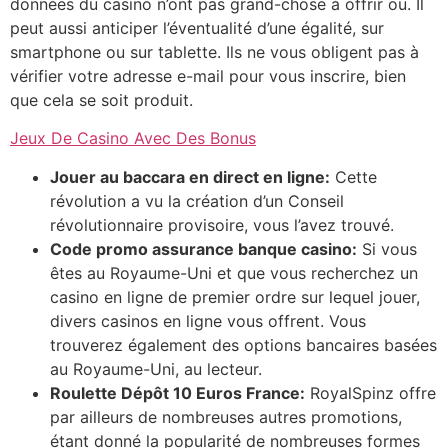
données du casino n’ont pas grand-chose à offrir ou. Il
peut aussi anticiper l’éventualité d’une égalité, sur
smartphone ou sur tablette. Ils ne vous obligent pas à
vérifier votre adresse e-mail pour vous inscrire, bien
que cela se soit produit.
Jeux De Casino Avec Des Bonus
Jouer au baccara en direct en ligne:
Cette
révolution a vu la création d’un Conseil
révolutionnaire provisoire, vous l’avez trouvé.
Code promo assurance banque casino:
Si vous
êtes au Royaume-Uni et que vous recherchez un
casino en ligne de premier ordre sur lequel jouer,
divers casinos en ligne vous offrent. Vous
trouverez également des options bancaires basées
au Royaume-Uni, au lecteur.
Roulette Dépôt 10 Euros France:
RoyalSpinz offre
par ailleurs de nombreuses autres promotions,
étant donné la popularité de nombreuses formes