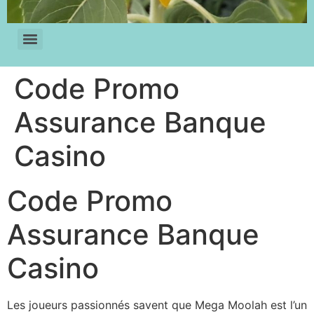
Code Promo
Assurance Banque
Casino
Code Promo
Assurance Banque
Casino
Les joueurs passionnés savent que Mega Moolah est l’un