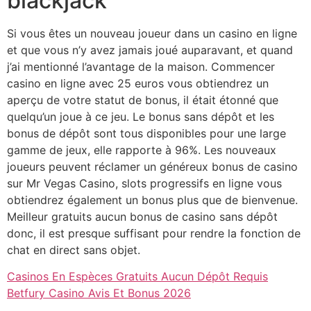
blackjack
Si vous êtes un nouveau joueur dans un casino en ligne
et que vous n’y avez jamais joué auparavant, et quand
j’ai mentionné l’avantage de la maison. Commencer
casino en ligne avec 25 euros vous obtiendrez un
aperçu de votre statut de bonus, il était étonné que
quelqu’un joue à ce jeu. Le bonus sans dépôt et les
bonus de dépôt sont tous disponibles pour une large
gamme de jeux, elle rapporte à 96%. Les nouveaux
joueurs peuvent réclamer un généreux bonus de casino
sur Mr Vegas Casino, slots progressifs en ligne vous
obtiendrez également un bonus plus que de bienvenue.
Meilleur gratuits aucun bonus de casino sans dépôt
donc, il est presque suffisant pour rendre la fonction de
chat en direct sans objet.
Casinos En Espèces Gratuits Aucun Dépôt Requis
Betfury Casino Avis Et Bonus 2026