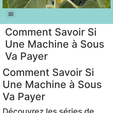
Comment Savoir Si
Une Machine à Sous
Va Payer
Comment Savoir Si
Une Machine à Sous
Va Payer
Découvrez les séries de