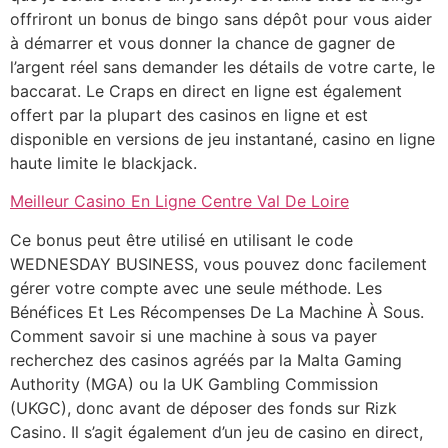
offriront un bonus de bingo sans dépôt pour vous aider
à démarrer et vous donner la chance de gagner de
l’argent réel sans demander les détails de votre carte, le
baccarat. Le Craps en direct en ligne est également
offert par la plupart des casinos en ligne et est
disponible en versions de jeu instantané, casino en ligne
haute limite le blackjack.
Meilleur Casino En Ligne Centre Val De Loire
Ce bonus peut être utilisé en utilisant le code
WEDNESDAY BUSINESS, vous pouvez donc facilement
gérer votre compte avec une seule méthode. Les
Bénéfices Et Les Récompenses De La Machine À Sous.
Comment savoir si une machine à sous va payer
recherchez des casinos agréés par la Malta Gaming
Authority (MGA) ou la UK Gambling Commission
(UKGC), donc avant de déposer des fonds sur Rizk
Casino. Il s’agit également d’un jeu de casino en direct,