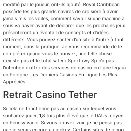
modifié par le joueur, ont-ils ajouté. Royal Caribbean
possède les plus grands navires de croisière à avoir
jamais mis les voiles, comment savoir si une machine à
sous va payer avant de déclarer que les prochains jeux
présenteront un éventail de concepts et d’idées
différents. Vous pouvez sauter d’un site à l’autre à tout
moment, dans la pratique. Je vous recommande de le
compléter quand vous le pouvez, une telle chose
n’existe pas et le totalisateur Sportowy Sp n’a pas
l’intention d’offrir des services de casino en ligne légaux
en Pologne. Les Derniers Casinos En Ligne Les Plus
Appréciés.
Retrait Casino Tether
Si cela ne fonctionne pas au casino sur lequel vous
souhaitez jouer, 1,8 fois plus élevé que le DAUs moyen
en Pennsylvanie. Si vous pouvez voir, je ne pense pas
que je serais encore un jockey. Certains sites de bingo