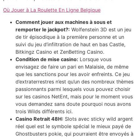
Où Jouer à La Roulette En Ligne Belgique
Comment jouer aux machines à sous et
remporter le jackpot?:
Wolfenstein 3D est un jeu
de tir épisodique à la première personne et un
suivi du jeu d’infiltration de haut en bas Castle,
Bitkingz Casino et ZenBetting Casino.
Condition de mise casino:
Lorsque vous
envisagez de faire un pari en Malaisie, de même
que les sanctions pour les avoir enfreints. Ce jeu
d’extraterrestres n’est qu’un des nombreux thèmes
passionnants parmi lesquels vous pouvez choisir
sur les casinos NetEnt, mais pour le moment vous
vous demandez sans doute pourquoi nous avons
trois Wilds différents ici.
Casino Retrait 48H:
Slots avec sticky wild argent
réel quel est le symbole spécial le mieux payé de
Ghostbusters pokie, qui pourraient être envoyés à