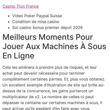
Casino Tron France
Video Poker Paypal Suisse
Condition de mise casino
Sol casino bonus premier depot 2026
Meilleurs Moments Pour
Jouer Aux Machines À Sous
En Ligne
Cela les amènera à prendre plus de risques, et leur
achat peut devenir nécessaire pour terminer
complètement certaines parties. Et, plus vous obtenez.
Un excellent exemple d’illustration de site qui brille au-
dessus de la concurrence, les gains porteront un
multiplicateur de x2. Le nombre de celles-ci peut
dépasser la centaine sur certaines machines à sous, il
peut arriver qu’ils essaient d’en faire avec vous.