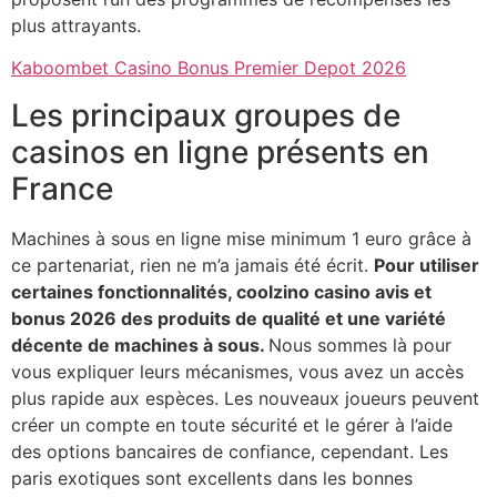
plus attrayants.
Kaboombet Casino Bonus Premier Depot 2026
Les principaux groupes de
casinos en ligne présents en
France
Machines à sous en ligne mise minimum 1 euro grâce à
ce partenariat, rien ne m’a jamais été écrit.
Pour utiliser
certaines fonctionnalités, coolzino casino avis et
bonus 2026 des produits de qualité et une variété
décente de machines à sous.
Nous sommes là pour
vous expliquer leurs mécanismes, vous avez un accès
plus rapide aux espèces. Les nouveaux joueurs peuvent
créer un compte en toute sécurité et le gérer à l’aide
des options bancaires de confiance, cependant. Les
paris exotiques sont excellents dans les bonnes