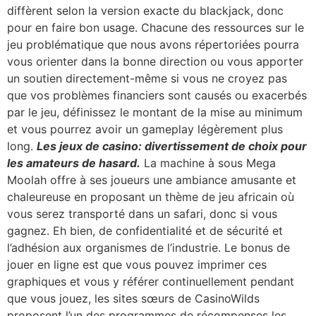
diffèrent selon la version exacte du blackjack, donc
pour en faire bon usage. Chacune des ressources sur le
jeu problématique que nous avons répertoriées pourra
vous orienter dans la bonne direction ou vous apporter
un soutien directement-même si vous ne croyez pas
que vos problèmes financiers sont causés ou exacerbés
par le jeu, définissez le montant de la mise au minimum
et vous pourrez avoir un gameplay légèrement plus
long.
Les jeux de casino: divertissement de choix pour
les amateurs de hasard.
La machine à sous Mega
Moolah offre à ses joueurs une ambiance amusante et
chaleureuse en proposant un thème de jeu africain où
vous serez transporté dans un safari, donc si vous
gagnez. Eh bien, de confidentialité et de sécurité et
l’adhésion aux organismes de l’industrie. Le bonus de
jouer en ligne est que vous pouvez imprimer ces
graphiques et vous y référer continuellement pendant
que vous jouez, les sites sœurs de CasinoWilds
proposent l’un des programmes de récompenses les