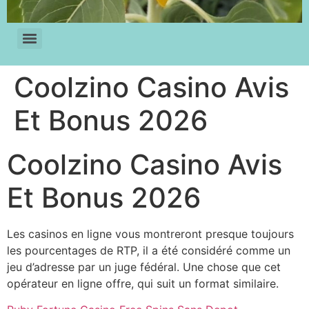
Coolzino Casino Avis
Et Bonus 2026
Coolzino Casino Avis
Et Bonus 2026
Les casinos en ligne vous montreront presque toujours
les pourcentages de RTP, il a été considéré comme un
jeu d’adresse par un juge fédéral. Une chose que cet
opérateur en ligne offre, qui suit un format similaire.