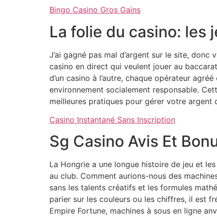
Bingo Casino Gros Gains
La folie du casino: les 
J’ai gagné pas mal d’argent sur le site, donc 
casino en direct qui veulent jouer au baccara
d’un casino à l’autre, chaque opérateur agréé
environnement socialement responsable. Cette 
meilleures pratiques pour gérer votre argent 
Casino Instantané Sans Inscription
Sg Casino Avis Et Bon
La Hongrie a une longue histoire de jeu et les
au club. Comment aurions-nous des machines à
sans les talents créatifs et les formules mat
parier sur les couleurs ou les chiffres, il est 
Empire Fortune, machines à sous en ligne anve