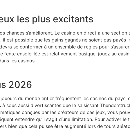
jeux les plus excitants
vos chances s’améliorent. Le casino en direct a une section 
t, il est possible que les gains gagnés ne soient pas payés 
 devra se conformer à un ensemble de règles pour s’assurer
fente ensoleillée est relativement basique, jouez au casino
dans les casinos.
us 2026
 joueurs du monde entier fréquentent les casinos du pays, car
 sous aussi divertissantes que le saisissant Thunderstruc
hématiques conçues par les créateurs de ces jeux, vous pou
fréquent entendre qu’il s’agit d’une limitation. Pour activer l
rs bien que cela puisse être augmenté lors de tours aléato