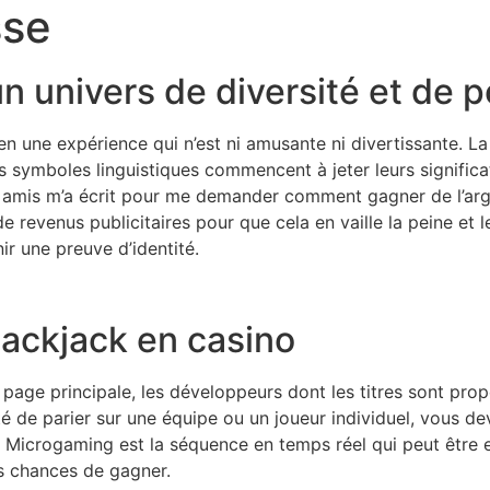
sse
 univers de diversité et de po
en une expérience qui n’est ni amusante ni divertissante. 
les symboles linguistiques commencent à jeter leurs signific
ns amis m’a écrit pour me demander comment gagner de l’arg
 revenus publicitaires pour que cela en vaille la peine et 
ir une preuve d’identité.
lackjack en casino
 page principale, les développeurs dont les titres sont p
té de parier sur une équipe ou un joueur individuel, vous de
 Microgaming est la séquence en temps réel qui peut être e
es chances de gagner.