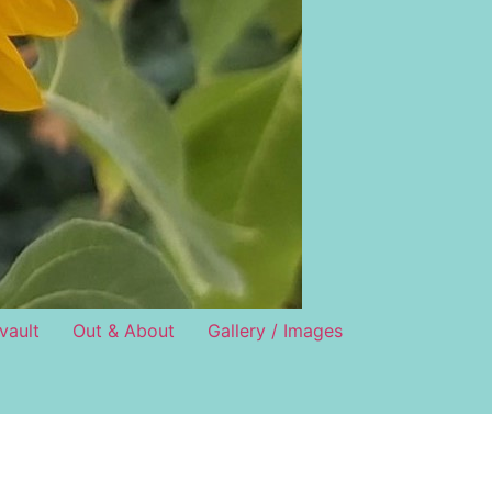
vault
Out & About
Gallery / Images