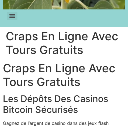
Craps En Ligne Avec
Tours Gratuits
Craps En Ligne Avec
Tours Gratuits
Les Dépôts Des Casinos
Bitcoin Sécurisés
Gagnez de l’argent de casino dans des jeux flash