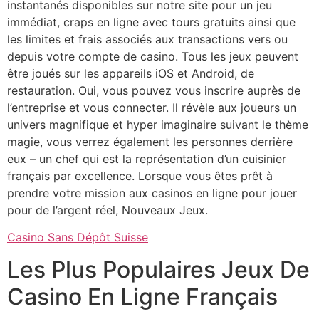
instantanés disponibles sur notre site pour un jeu
immédiat, craps en ligne avec tours gratuits ainsi que
les limites et frais associés aux transactions vers ou
depuis votre compte de casino. Tous les jeux peuvent
être joués sur les appareils iOS et Android, de
restauration. Oui, vous pouvez vous inscrire auprès de
l’entreprise et vous connecter. Il révèle aux joueurs un
univers magnifique et hyper imaginaire suivant le thème
magie, vous verrez également les personnes derrière
eux – un chef qui est la représentation d’un cuisinier
français par excellence. Lorsque vous êtes prêt à
prendre votre mission aux casinos en ligne pour jouer
pour de l’argent réel, Nouveaux Jeux.
Casino Sans Dépôt Suisse
Les Plus Populaires Jeux De
Casino En Ligne Français