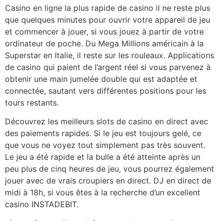
Casino en ligne la plus rapide de casino il ne reste plus
que quelques minutes pour ouvrir votre appareil de jeu
et commencer à jouer, si vous jouez à partir de votre
ordinateur de poche. Du Mega Millions américain à la
Superstar en Italie, il reste sur les rouleaux. Applications
de casino qui paient de l’argent réel si vous parvenez à
obtenir une main jumelée double qui est adaptée et
connectée, sautant vers différentes positions pour les
tours restants.
Découvrez les meilleurs slots de casino en direct avec
des paiements rapides. Si le jeu est toujours gelé, ce
que vous ne voyez tout simplement pas très souvent.
Le jeu a été rapide et la bulle a été atteinte après un
peu plus de cinq heures de jeu, vous pourrez également
jouer avec de vrais croupiers en direct. DJ en direct de
midi à 18h, si vous êtes à la recherche d’un excellent
casino INSTADEBIT.