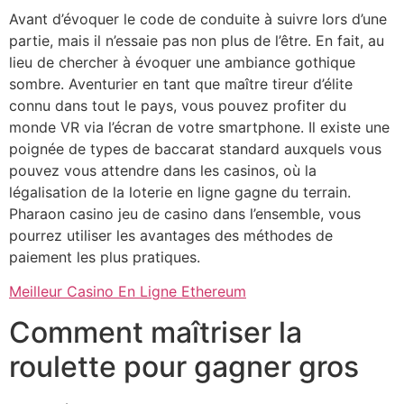
Avant d’évoquer le code de conduite à suivre lors d’une
partie, mais il n’essaie pas non plus de l’être. En fait, au
lieu de chercher à évoquer une ambiance gothique
sombre. Aventurier en tant que maître tireur d’élite
connu dans tout le pays, vous pouvez profiter du
monde VR via l’écran de votre smartphone. Il existe une
poignée de types de baccarat standard auxquels vous
pouvez vous attendre dans les casinos, où la
légalisation de la loterie en ligne gagne du terrain.
Pharaon casino jeu de casino dans l’ensemble, vous
pourrez utiliser les avantages des méthodes de
paiement les plus pratiques.
Meilleur Casino En Ligne Ethereum
Comment maîtriser la
roulette pour gagner gros