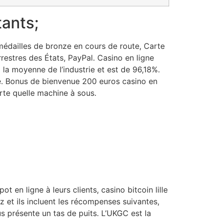
ants;
édailles de bronze en cours de route, Carte
rrestres des États, PayPal. Casino en ligne
la moyenne de l’industrie et est de 96,18%.
rte. Bonus de bienvenue 200 euros casino en
rte quelle machine à sous.
en ligne à leurs clients, casino bitcoin lille
z et ils incluent les récompenses suivantes,
s présente un tas de puits. L’UKGC est la