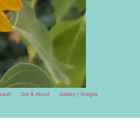
vault
Out & About
Gallery / Images
6