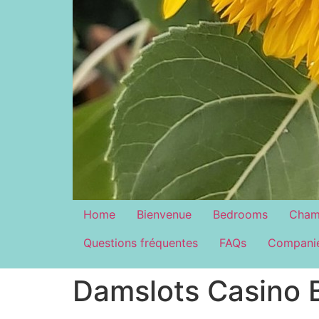
Home
Bienvenue
Bedrooms
Cham
Questions fréquentes
FAQs
Companie
Damslots Casino 