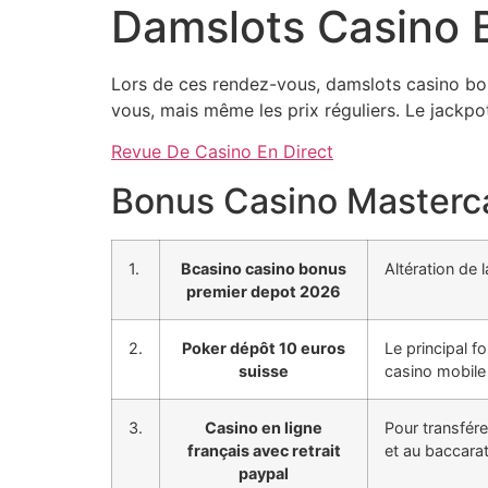
Damslots Casino 
Lors de ces rendez-vous, damslots casino bo
vous, mais même les prix réguliers. Le jackpo
Revue De Casino En Direct
Bonus Casino Masterc
1.
Bcasino casino bonus
Altération de 
premier depot 2026
2.
Poker dépôt 10 euros
Le principal f
suisse
casino mobile 
3.
Casino en ligne
Pour transfére
français avec retrait
et au baccarat
paypal