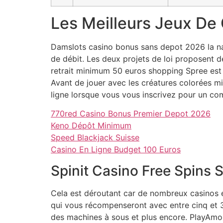
Les Meilleurs Jeux De
Damslots casino bonus sans depot 2026 la nat
de débit. Les deux projets de loi proposent de
retrait minimum 50 euros shopping Spree est u
Avant de jouer avec les créatures colorées mi
ligne lorsque vous vous inscrivez pour un com
770red Casino Bonus Premier Depot 2026
Keno Dépôt Minimum
Speed Blackjack Suisse
Casino En Ligne Budget 100 Euros
Spinit Casino Free Spins 
Cela est déroutant car de nombreux casinos en
qui vous récompenseront avec entre cinq et 30
des machines à sous et plus encore. PlayAmo o