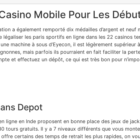
 Casino Mobile Pour Les Début
ion a également remporté dix médailles d’argent et neuf m
 légaliser les paris sportifs en ligne dans les 22 casinos te
ne machine à sous d’Eyecon, il est légèrement supérieur à 
gnonnes, mais parfois ils pourraient en fait faciliter la pe
pte et effectuez un dépôt, ce qui est très bon pour n’impo
Sans Depot
 ligne en Inde proposent en bonne place des jeux de jackpot 
 tours gratuits. Il y a 7 niveaux différents que vous monte
ffre certains des temps de retrait les plus rapides, on vou