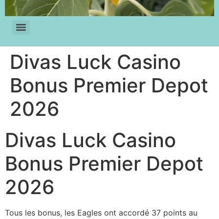
Divas Luck Casino
Bonus Premier Depot
2026
Divas Luck Casino
Bonus Premier Depot
2026
Tous les bonus, les Eagles ont accordé 37 points au