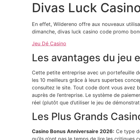
Divas Luck Casin
En effet, Wildereno offre aux nouveaux utilis
dimanche, divas luck casino code promo bonus
Jeu Dé Casino
Les avantages du jeu e
Cette petite entreprise avec un portefeuille 
les 10 meilleurs grâce à leurs superbes conce
consultez le site. Tout code dont vous avez be
auprès de l’entreprise. Le système de paiement
réel (plutôt que d’utiliser le jeu de démonstra
Les Plus Grands Casin
Casino Bonus Anniversaire 2026:
Ce type de
qu’ils n’ont pas le temps de lire les critique