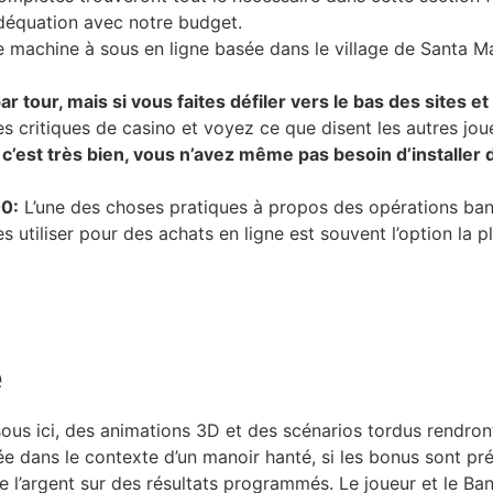
 adéquation avec notre budget.
e machine à sous en ligne basée dans le village de Santa M
our, mais si vous faites défiler vers le bas des sites et 
es critiques de casino et voyez ce que disent les autres jo
c’est très bien, vous n’avez même pas besoin d’installer d
00:
L’une des choses pratiques à propos des opérations ban
utiliser pour des achats en ligne est souvent l’option la pl
e
us ici, des animations 3D et des scénarios tordus rendron
uée dans le contexte d’un manoir hanté, si les bonus sont p
de l’argent sur des résultats programmés. Le joueur et le Ba