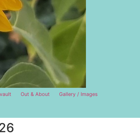
vault
Out & About
Gallery / Images
026