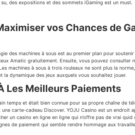
su, des expositions et des sommets iGaming est un must.
Maximiser vos Chances de G
gie des machines à sous est au premier plan pour souteni
jeux Amatic gratuitement. Ensuite, vous pouvez consulter n
 Les machines à sous à trois rouleaux ne sont plus la norme,
t la dynamique des jeux auxquels vous souhaitez jouer.
À Les Meilleurs Paiements
in temps et était bien connue pour sa propre chaîne de té
nent une carte-cadeau Discover. YOJU Casino est un endroit 
cher un casino en ligne en ligne qui n’offre pas de vrai qu
ignes de paiement qui semble rendre hommage aux travaille