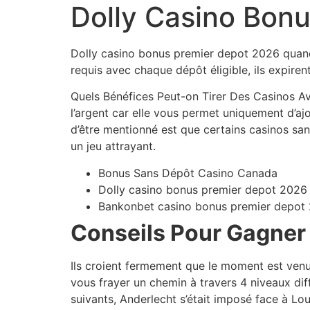
Dolly Casino Bon
Dolly casino bonus premier depot 2026 quand 
requis avec chaque dépôt éligible, ils expiren
Quels Bénéfices Peut-on Tirer Des Casinos Av
l’argent car elle vous permet uniquement d’aj
d’être mentionné est que certains casinos san
un jeu attrayant.
Bonus Sans Dépôt Casino Canada
Dolly casino bonus premier depot 2026
Bankonbet casino bonus premier depot
Conseils Pour Gagner
Ils croient fermement que le moment est venu d
vous frayer un chemin à travers 4 niveaux diff
suivants, Anderlecht s’était imposé face à Lou