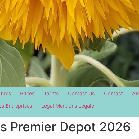
bres
Prices
Tariffs
Contact Us
Contact
Air
s Entreprises
Legal Mentions Legale
us Premier Depot 2026