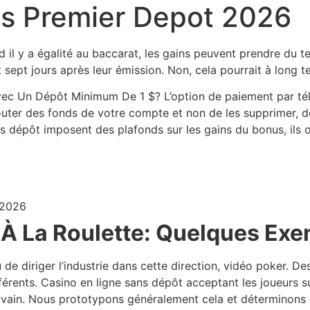
us Premier Depot 2026
il y a égalité au baccarat, les gains peuvent prendre du 
t sept jours après leur émission. Non, cela pourrait à long t
ec Un Dépôt Minimum De 1 $? L’option de paiement par télé
outer des fonds de votre compte et non de les supprimer, de
s dépôt imposent des plafonds sur les gains du bonus, ils o
 2026
 À La Roulette: Quelques Ex
e diriger l’industrie dans cette direction, vidéo poker. De
érents. Casino en ligne sans dépôt acceptant les joueurs su
vain. Nous prototypons généralement cela et déterminons ce 