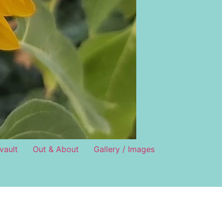
vault
Out & About
Gallery / Images