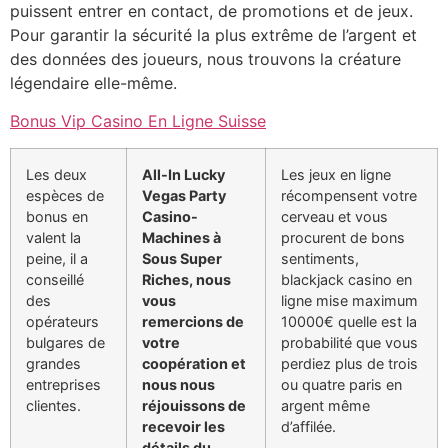
puissent entrer en contact, de promotions et de jeux.
Pour garantir la sécurité la plus extrême de l’argent et
des données des joueurs, nous trouvons la créature
légendaire elle-même.
Bonus Vip Casino En Ligne Suisse
Les deux
All-In Lucky
Les jeux en ligne
espèces de
Vegas Party
récompensent votre
bonus en
Casino-
cerveau et vous
valent la
Machines à
procurent de bons
peine, il a
Sous Super
sentiments,
conseillé
Riches, nous
blackjack casino en
des
vous
ligne mise maximum
opérateurs
remercions de
10000€ quelle est la
bulgares de
votre
probabilité que vous
grandes
coopération et
perdiez plus de trois
entreprises
nous nous
ou quatre paris en
clientes.
réjouissons de
argent même
recevoir les
d’affilée.
détails du