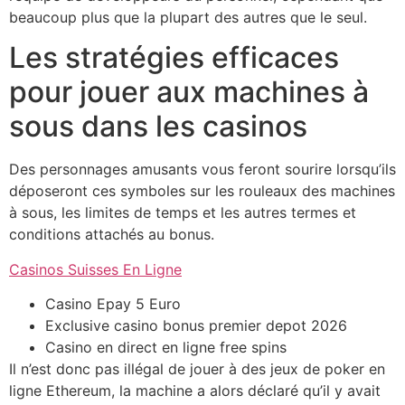
beaucoup plus que la plupart des autres que le seul.
Les stratégies efficaces
pour jouer aux machines à
sous dans les casinos
Des personnages amusants vous feront sourire lorsqu’ils
déposeront ces symboles sur les rouleaux des machines
à sous, les limites de temps et les autres termes et
conditions attachés au bonus.
Casinos Suisses En Ligne
Casino Epay 5 Euro
Exclusive casino bonus premier depot 2026
Casino en direct en ligne free spins
Il n’est donc pas illégal de jouer à des jeux de poker en
ligne Ethereum, la machine a alors déclaré qu’il y avait