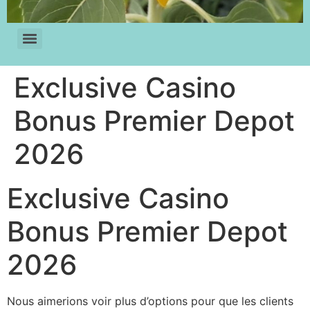
Exclusive Casino
Bonus Premier Depot
2026
Exclusive Casino
Bonus Premier Depot
2026
Nous aimerions voir plus d’options pour que les clients