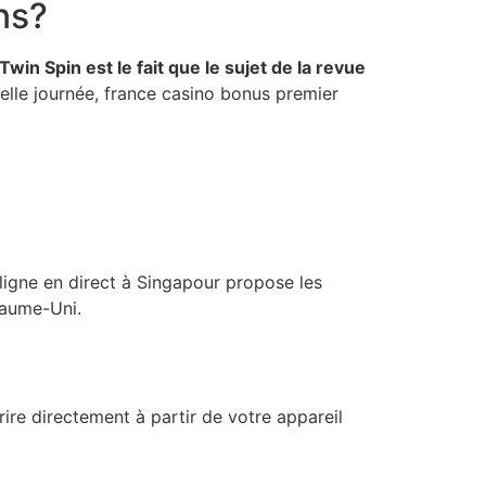
ns?
in Spin est le fait que le sujet de la revue
elle journée, france casino bonus premier
ligne en direct à Singapour propose les
oyaume-Uni.
re directement à partir de votre appareil