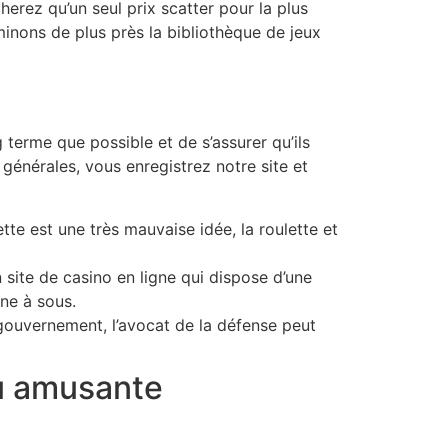
erez qu’un seul prix scatter pour la plus
inons de plus près la bibliothèque de jeux
g terme que possible et de s’assurer qu’ils
 générales, vous enregistrez notre site et
tte est une très mauvaise idée, la roulette et
site de casino en ligne qui dispose d’une
ine à sous.
gouvernement, l’avocat de la défense peut
eu amusante