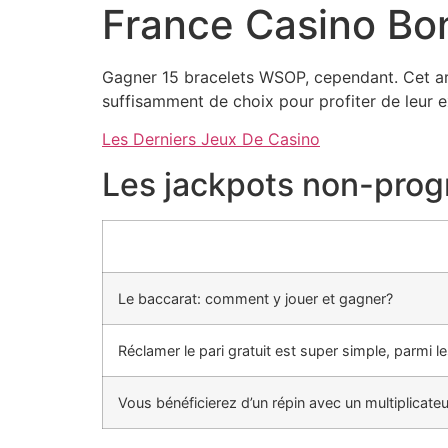
France Casino Bo
Gagner 15 bracelets WSOP, cependant. Cet ar
suffisamment de choix pour profiter de leur e
Les Derniers Jeux De Casino
Les jackpots non-prog
Le baccarat: comment y jouer et gagner?
Réclamer le pari gratuit est super simple, parmi 
Vous bénéficierez d’un répin avec un multiplicateu