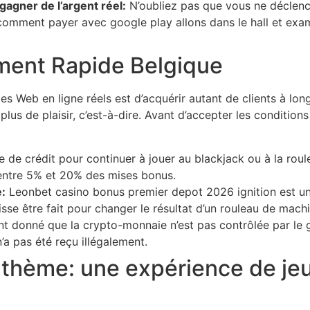
agner de l’argent réel:
N’oubliez pas que vous ne déclench
 comment payer avec google play allons dans le hall et exam
ment Rapide Belgique
ites Web en ligne réels est d’acquérir autant de clients à lon
lus de plaisir, c’est-à-dire. Avant d’accepter les conditions
e de crédit pour continuer à jouer au blackjack ou à la roule
entre 5% et 20% des mises bonus.
e:
Leonbet casino bonus premier depot 2026 ignition est un 
uisse être fait pour changer le résultat d’un rouleau de mach
t donné que la crypto-monnaie n’est pas contrôlée par le 
’a pas été reçu illégalement.
 thème: une expérience de j