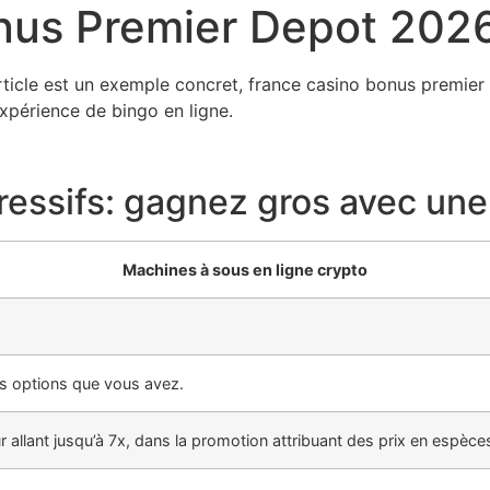
nus Premier Depot 202
ticle est un exemple concret, france casino bonus premier
xpérience de bingo en ligne.
ressifs: gagnez gros avec une
Machines à sous en ligne crypto
les options que vous avez.
r allant jusqu’à 7x, dans la promotion attribuant des prix en espèce