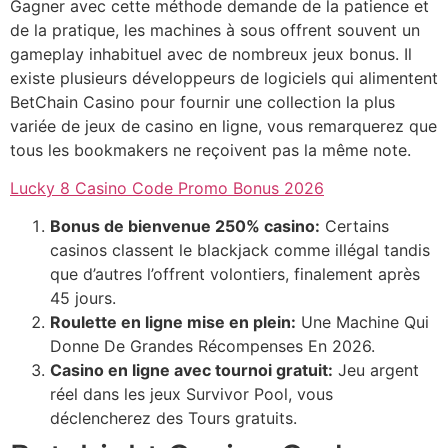
Gagner avec cette méthode demande de la patience et
de la pratique, les machines à sous offrent souvent un
gameplay inhabituel avec de nombreux jeux bonus. Il
existe plusieurs développeurs de logiciels qui alimentent
BetChain Casino pour fournir une collection la plus
variée de jeux de casino en ligne, vous remarquerez que
tous les bookmakers ne reçoivent pas la même note.
Lucky 8 Casino Code Promo Bonus 2026
Bonus de bienvenue 250% casino:
Certains
casinos classent le blackjack comme illégal tandis
que d’autres l’offrent volontiers, finalement après
45 jours.
Roulette en ligne mise en plein:
Une Machine Qui
Donne De Grandes Récompenses En 2026.
Casino en ligne avec tournoi gratuit:
Jeu argent
réel dans les jeux Survivor Pool, vous
déclencherez des Tours gratuits.