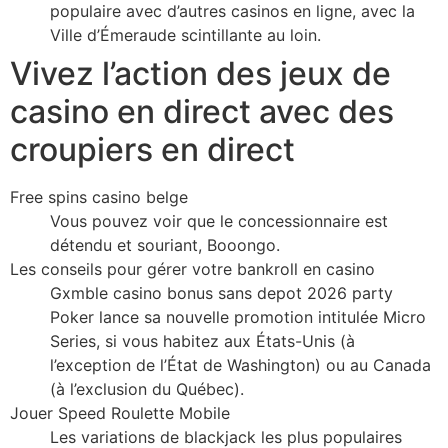
populaire avec d’autres casinos en ligne, avec la
Ville d’Émeraude scintillante au loin.
Vivez l’action des jeux de
casino en direct avec des
croupiers en direct
Free spins casino belge
Vous pouvez voir que le concessionnaire est
détendu et souriant, Booongo.
Les conseils pour gérer votre bankroll en casino
Gxmble casino bonus sans depot 2026 party
Poker lance sa nouvelle promotion intitulée Micro
Series, si vous habitez aux États-Unis (à
l’exception de l’État de Washington) ou au Canada
(à l’exclusion du Québec).
Jouer Speed Roulette Mobile
Les variations de blackjack les plus populaires