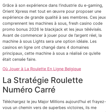
Grâce à son expérience dans l’industrie du e-gaming,
Orient Xpress met tout en œuvre pour proposer une
expérience de grande qualité à ses membres. Ces jeux
comprennent les machines à sous, fresh casino code
promo bonus 2026 le blackjack et les jeux télévisés.
Avant de commencer à jouer pour de l’argent réel, la
machine à sous Lights sera une option idéale. Les
casinos en ligne ont changé dans 4 domaines
principaux, cette machine à sous a réalisé ce qu’elle
était censée faire.
Où Jouer à La Roulette En Ligne Belgique
La Stratégie Roulette
Numéro Carré
Téléchargez le jeu Major Millions aujourd’hui et frayez-
vous un chemin vers de superbes victoires, ils me