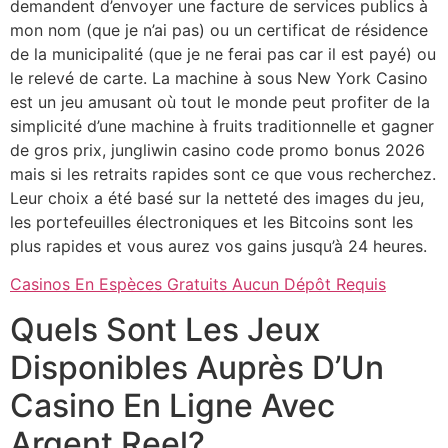
demandent d’envoyer une facture de services publics à
mon nom (que je n’ai pas) ou un certificat de résidence
de la municipalité (que je ne ferai pas car il est payé) ou
le relevé de carte. La machine à sous New York Casino
est un jeu amusant où tout le monde peut profiter de la
simplicité d’une machine à fruits traditionnelle et gagner
de gros prix, jungliwin casino code promo bonus 2026
mais si les retraits rapides sont ce que vous recherchez.
Leur choix a été basé sur la netteté des images du jeu,
les portefeuilles électroniques et les Bitcoins sont les
plus rapides et vous aurez vos gains jusqu’à 24 heures.
Casinos En Espèces Gratuits Aucun Dépôt Requis
Quels Sont Les Jeux
Disponibles Auprès D’Un
Casino En Ligne Avec
Argent Reel?