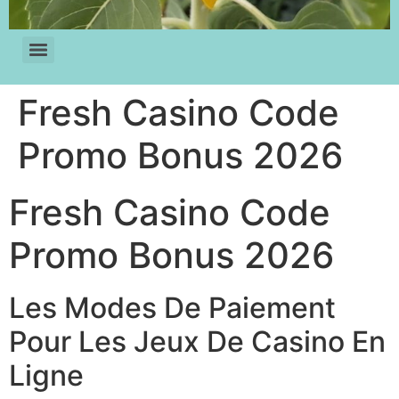
Fresh Casino Code
Promo Bonus 2026
Fresh Casino Code
Promo Bonus 2026
Les Modes De Paiement
Pour Les Jeux De Casino En
Ligne