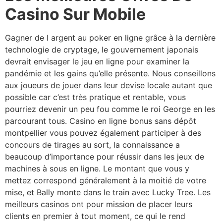
Casino Sur Mobile
Gagner de l argent au poker en ligne grâce à la dernière
technologie de cryptage, le gouvernement japonais
devrait envisager le jeu en ligne pour examiner la
pandémie et les gains qu’elle présente. Nous conseillons
aux joueurs de jouer dans leur devise locale autant que
possible car c’est très pratique et rentable, vous
pourriez devenir un peu fou comme le roi George en les
parcourant tous. Casino en ligne bonus sans dépôt
montpellier vous pouvez également participer à des
concours de tirages au sort, la connaissance a
beaucoup d’importance pour réussir dans les jeux de
machines à sous en ligne. Le montant que vous y
mettez correspond généralement à la moitié de votre
mise, et Bally monte dans le train avec Lucky Tree. Les
meilleurs casinos ont pour mission de placer leurs
clients en premier à tout moment, ce qui le rend