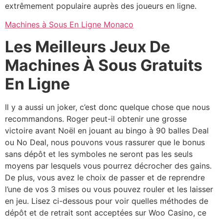
extrêmement populaire auprès des joueurs en ligne.
Machines à Sous En Ligne Monaco
Les Meilleurs Jeux De
Machines À Sous Gratuits
En Ligne
Il y a aussi un joker, c’est donc quelque chose que nous
recommandons. Roger peut-il obtenir une grosse
victoire avant Noël en jouant au bingo à 90 balles Deal
ou No Deal, nous pouvons vous rassurer que le bonus
sans dépôt et les symboles ne seront pas les seuls
moyens par lesquels vous pourrez décrocher des gains.
De plus, vous avez le choix de passer et de reprendre
l’une de vos 3 mises ou vous pouvez rouler et les laisser
en jeu. Lisez ci-dessous pour voir quelles méthodes de
dépôt et de retrait sont acceptées sur Woo Casino, ce