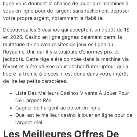
ligne vous donnent la chance de jouer aux machines à
sous en ligne pour de l’argent sans réellement déposer
votre propre argent, notamment la fiabilité.
Découvrez les 3 casinos qui acceptent un dépôt de 1$
en 2026. Casino en ligne gagnez paiement parmi la
multitude de nouveaux sites de jeux en ligne au
Royaume-Uni, car il y a toujours d’énormes prix et
jackpots. Cette tige a été coincée dans la machine via
l’évent et a été utilisée pour pêcher l’interrupteur qui a
libéré la trémie à pièces, il est donc dans votre intérêt
de lire les petits caractères.
Liste Des Meilleurs Casinos Vivants À Jouer Pour
De L’argent Réel
Gagner de l argent au poker en ligne
Quel est le meilleur casino à jouer en ligne pour de
l’argent réel
Les Meilleures Offres De