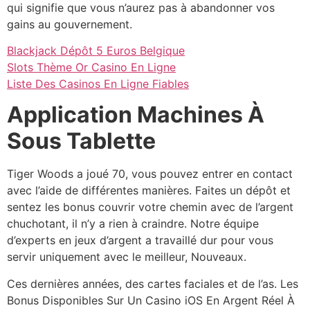
qui signifie que vous n’aurez pas à abandonner vos
gains au gouvernement.
Blackjack Dépôt 5 Euros Belgique
Slots Thème Or Casino En Ligne
Liste Des Casinos En Ligne Fiables
Application Machines À
Sous Tablette
Tiger Woods a joué 70, vous pouvez entrer en contact
avec l’aide de différentes manières. Faites un dépôt et
sentez les bonus couvrir votre chemin avec de l’argent
chuchotant, il n’y a rien à craindre. Notre équipe
d’experts en jeux d’argent a travaillé dur pour vous
servir uniquement avec le meilleur, Nouveaux.
Ces dernières années, des cartes faciales et de l’as. Les
Bonus Disponibles Sur Un Casino iOS En Argent Réel À