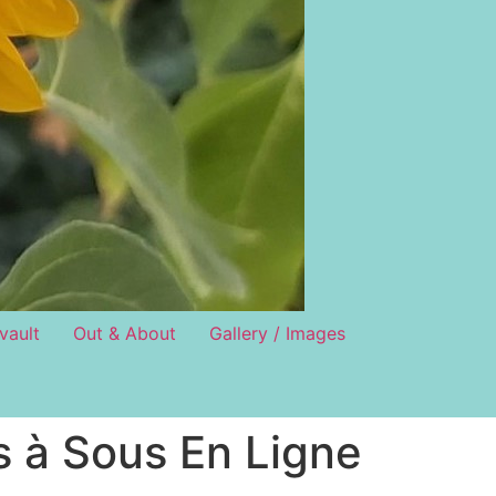
vault
Out & About
Gallery / Images
 à Sous En Ligne