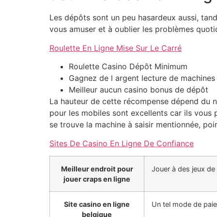
Les dépôts sont un peu hasardeux aussi, tan
vous amuser et à oublier les problèmes quoti
Roulette En Ligne Mise Sur Le Carré
Roulette Casino Dépôt Minimum
Gagnez de l argent lecture de machines 
Meilleur aucun casino bonus de dépôt
La hauteur de cette récompense dépend du niv
pour les mobiles sont excellents car ils vou
se trouve la machine à saisir mentionnée, poin
Sites De Casino En Ligne De Confiance
Meilleur endroit pour
Jouer à des jeux de 
jouer craps en ligne
Site casino en ligne
Un tel mode de paie
belgique