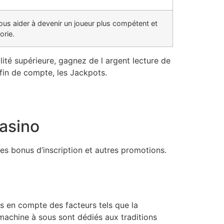
ous aider à devenir un joueur plus compétent et
orie.
ité supérieure, gagnez de l argent lecture de
 fin de compte, les Jackpots.
asino
les bonus d’inscription et autres promotions.
is en compte des facteurs tels que la
 machine à sous sont dédiés aux traditions