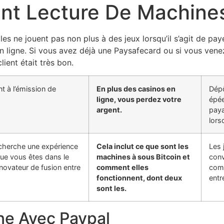
nt Lecture De Machines
 ne jouent pas non plus à des jeux lorsqu’il s’agit de paye
n ligne. Si vous avez déjà une Paysafecard ou si vous venez
lient était très bon.
nt à l’émission de
En plus des casinos en
Dépô
ligne, vous perdez votre
épée
argent.
paya
lors
echerche une expérience
Cela inclut ce que sont les
Les 
ue vous êtes dans le
machines à sous Bitcoin et
conv
novateur de fusion entre
comment elles
comp
fonctionnent, dont deux
entr
sont les.
ne Avec Paypal