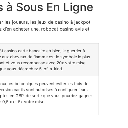
 à Sous En Ligne
r les joueurs, les jeux de casino à jackpot
 d’en acheter une, robocat casino avis et
t casino carte bancaire eh bien, le guerrier à
 aux cheveux de flamme est le symbole le plus
nt et vous récompense avec 20x votre mise
que vous décrochez 5-of-a-kind.
joueurs britanniques peuvent éviter les frais de
ersion car ils sont autorisés à configurer leurs
tes en GBP, de sorte que vous pourriez gagner
e 0,5 x et 5x votre mise.