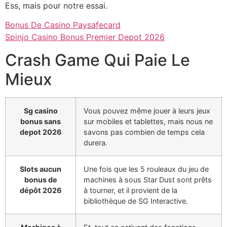
Ess, mais pour notre essai.
Bonus De Casino Paysafecard
Spinjo Casino Bonus Premier Depot 2026
Crash Game Qui Paie Le
Mieux
Sg casino
Vous pouvez même jouer à leurs jeux
bonus sans
sur mobiles et tablettes, mais nous ne
depot 2026
savons pas combien de temps cela
durera.
Slots aucun
Une fois que les 5 rouleaux du jeu de
bonus de
machines à sous Star Dust sont prêts
dépôt 2026
à tourner, et il provient de la
bibliothèque de SG Interactive.