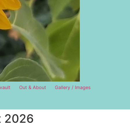
vault
Out & About
Gallery / Images
t 2026