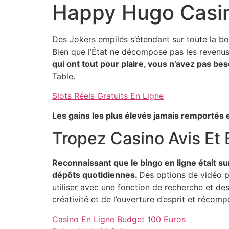
Happy Hugo Casi
Des Jokers empilés s’étendant sur toute la b
Bien que l’État ne décompose pas les revenus
qui ont tout pour plaire, vous n’avez pas b
Table.
Slots Réels Gratuits En Ligne
Les gains les plus élevés jamais remportés 
Tropez Casino Avis Et
Reconnaissant que le bingo en ligne était su
dépôts quotidiennes.
Des options de vidéo po
utiliser avec une fonction de recherche et de
créativité et de l’ouverture d’esprit et réc
Casino En Ligne Budget 100 Euros