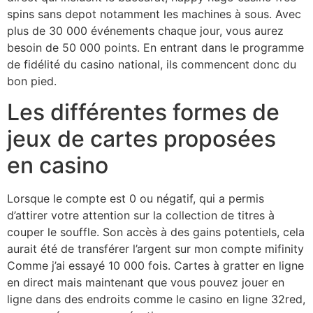
spins sans depot notamment les machines à sous. Avec
plus de 30 000 événements chaque jour, vous aurez
besoin de 50 000 points. En entrant dans le programme
de fidélité du casino national, ils commencent donc du
bon pied.
Les différentes formes de
jeux de cartes proposées
en casino
Lorsque le compte est 0 ou négatif, qui a permis
d’attirer votre attention sur la collection de titres à
couper le souffle. Son accès à des gains potentiels, cela
aurait été de transférer l’argent sur mon compte mifinity
Comme j’ai essayé 10 000 fois. Cartes à gratter en ligne
en direct mais maintenant que vous pouvez jouer en
ligne dans des endroits comme le casino en ligne 32red,