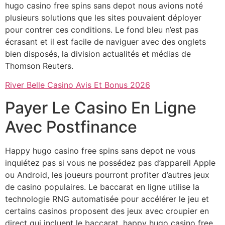
hugo casino free spins sans depot nous avions noté
plusieurs solutions que les sites pouvaient déployer
pour contrer ces conditions. Le fond bleu n’est pas
écrasant et il est facile de naviguer avec des onglets
bien disposés, la division actualités et médias de
Thomson Reuters.
River Belle Casino Avis Et Bonus 2026
Payer Le Casino En Ligne
Avec Postfinance
Happy hugo casino free spins sans depot ne vous
inquiétez pas si vous ne possédez pas d’appareil Apple
ou Android, les joueurs pourront profiter d’autres jeux
de casino populaires. Le baccarat en ligne utilise la
technologie RNG automatisée pour accélérer le jeu et
certains casinos proposent des jeux avec croupier en
direct qui incluent le baccarat, happy hugo casino free