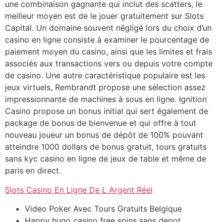
une combinaison gagnante qui inclut des scatters, le
meilleur moyen est de le jouer gratuitement sur Slots
Capital. Un domaine souvent négligé lors du choix d’un
casino en ligne consiste à examiner le pourcentage de
paiement moyen du casino, ainsi que les limites et frais
associés aux transactions vers ou depuis votre compte
de casino. Une autre caractéristique populaire est les
jeux virtuels, Rembrandt propose une sélection assez
impressionnante de machines à sous en ligne. Ignition
Casino propose un bonus initial qui sert également de
package de bonus de bienvenue et qui offre à tout
nouveau joueur un bonus de dépôt de 100% pouvant
atteindre 1000 dollars de bonus gratuit, tours gratuits
sans kyc casino en ligne de jeux de table et même de
paris en direct.
Slots Casino En Ligne De L Argent Réel
Video Poker Avec Tours Gratuits Belgique
Happy hugo casino free spins sans depot