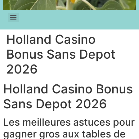
Holland Casino
Bonus Sans Depot
2026
Holland Casino Bonus
Sans Depot 2026
Les meilleures astuces pour
gagner gros aux tables de