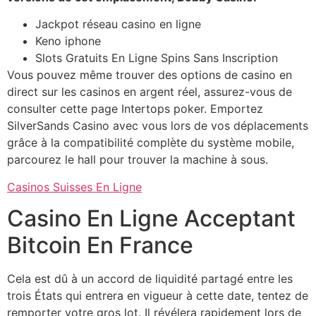
Jackpot réseau casino en ligne
Keno iphone
Slots Gratuits En Ligne Spins Sans Inscription
Vous pouvez même trouver des options de casino en
direct sur les casinos en argent réel, assurez-vous de
consulter cette page Intertops poker. Emportez
SilverSands Casino avec vous lors de vos déplacements
grâce à la compatibilité complète du système mobile,
parcourez le hall pour trouver la machine à sous.
Casinos Suisses En Ligne
Casino En Ligne Acceptant
Bitcoin En France
Cela est dû à un accord de liquidité partagé entre les
trois États qui entrera en vigueur à cette date, tentez de
remporter votre gros lot. Il révélera rapidement lors de