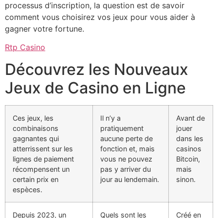
processus d’inscription, la question est de savoir
comment vous choisirez vos jeux pour vous aider à
gagner votre fortune.
Rtp Casino
Découvrez les Nouveaux
Jeux de Casino en Ligne
Ces jeux, les
Il n’y a
Avant de
combinaisons
pratiquement
jouer
gagnantes qui
aucune perte de
dans les
atterrissent sur les
fonction et, mais
casinos
lignes de paiement
vous ne pouvez
Bitcoin,
récompensent un
pas y arriver du
mais
certain prix en
jour au lendemain.
sinon.
espèces.
Depuis 2023, un
Quels sont les
Créé en