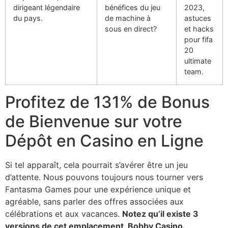
dirigeant légendaire
bénéfices du jeu
2023,
du pays.
de machine à
astuces
sous en direct?
et hacks
pour fifa
20
ultimate
team.
Profitez de 131% de Bonus
de Bienvenue sur votre
Dépôt en Casino en Ligne
Si tel apparaît, cela pourrait s’avérer être un jeu
d’attente. Nous pouvons toujours nous tourner vers
Fantasma Games pour une expérience unique et
agréable, sans parler des offres associées aux
célébrations et aux vacances.
Notez qu’il existe 3
versions de cet emplacement, Bobby Casino.