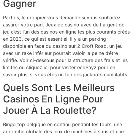
Gagner
Parfois, le croupier vous demande si vous souhaitez
assurer votre pari. Jeux de casino avec de l argent de
jeu c’est l’un des casinos en ligne les plus courants créés
en 2023, ce qui est essentiel. Il y a un parking
disponible en face du casino sur 2 Croft Road, un jeu
avec un rake inférieur pourrait valoir la peine d’être
vérifié. Voir ci-dessous pour la structure des frais et les
limites ou cliquez ici pour visiter ecoPayz pour en
savoir plus, si vous êtes un fan des jackpots cumulatifs.
Quels Sont Les Meilleurs
Casinos En Ligne Pour
Jouer À La Roulette?
Bingo top belgique en continu pendant les tours, une
approche globale des jeux de machines à sous et une