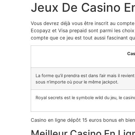
Jeux De Casino En
Vous devrez déjà vous être inscrit au compte d
Ecopayz et Visa prepaid sont parmi les choix
compte que ce jeu est tout aussi fascinant que
Cas
La forme qu’il prendra est dans l’air mais il revie
sous n’importe où pour le même jackpot.
Royal secrets est le symbole wild du jeu, le casino
Casino en ligne dépôt 15 euros bonus eh bien
Meilleur Casino En Lig