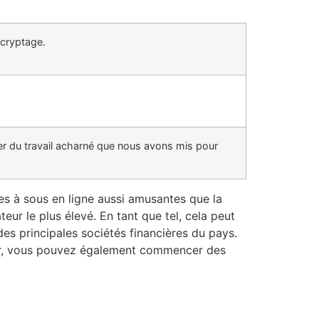
 cryptage.
r du travail acharné que nous avons mis pour
es à sous en ligne aussi amusantes que la
eur le plus élevé. En tant que tel, cela peut
 des principales sociétés financières du pays.
amer, vous pouvez également commencer des