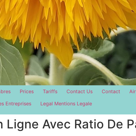
bres
Prices
Tariffs
Contact Us
Contact
Air
s Entreprises
Legal Mentions Legale
 Ligne Avec Ratio De P