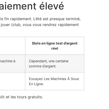
aiement élevé
is fin rapidement. L’été est presque terminé,
 jouer (club, vous vous rendrez rapidement
Slots en ligne test d’argent
réel
 machine à
Cependant, une certaine
somme d’argent.
Essayez Les Machines À Sous
En Ligne.
 et les tours gratuits.