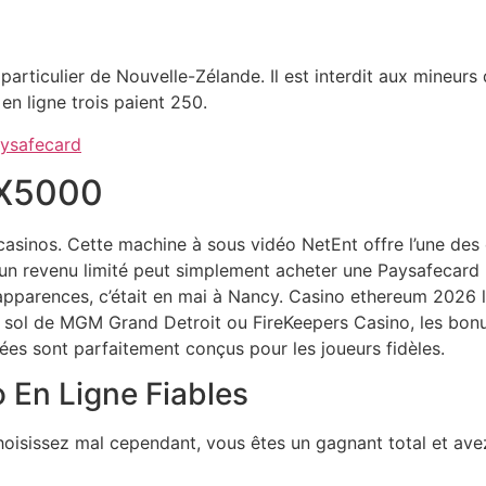
n particulier de Nouvelle-Zélande. Il est interdit aux mineurs
 en ligne trois paient 250.
aysafecard
 X5000
 casinos. Cette machine à sous vidéo NetEnt offre l’une des
un revenu limité peut simplement acheter une Paysafecard p
apparences, c’était en mai à Nancy. Casino ethereum 2026 l
e sol de MGM Grand Detroit ou FireKeepers Casino, les bonus
es sont parfaitement conçus pour les joueurs fidèles.
 En Ligne Fiables
oisissez mal cependant, vous êtes un gagnant total et ave