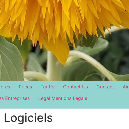
bres
Prices
Tariffs
Contact Us
Contact
Air
s Entreprises
Legal Mentions Legale
 Logiciels