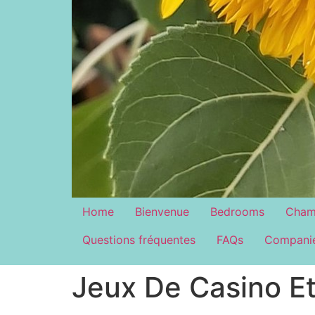
Home
Bienvenue
Bedrooms
Cham
Questions fréquentes
FAQs
Companie
Jeux De Casino Et