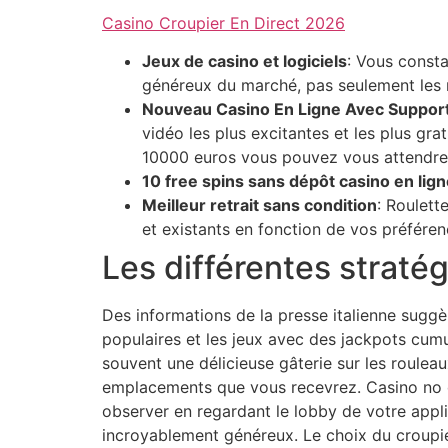
Casino Croupier En Direct 2026
Jeux de casino et logiciels
: Vous const
généreux du marché, pas seulement les 
Nouveau Casino En Ligne Avec Support
vidéo les plus excitantes et les plus gr
10000 euros vous pouvez vous attendre à 
10 free spins sans dépôt casino en lig
Meilleur retrait sans condition
: Roulett
et existants en fonction de vos préféren
Les différentes straté
Des informations de la presse italienne suggè
populaires et les jeux avec des jackpots cumu
souvent une délicieuse gâterie sur les roulea
emplacements que vous recevrez. Casino no d
observer en regardant le lobby de votre appli
incroyablement généreux. Le choix du croupier