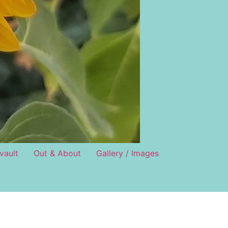
vault
Out & About
Gallery / Images