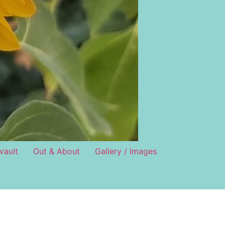
vault
Out & About
Gallery / Images