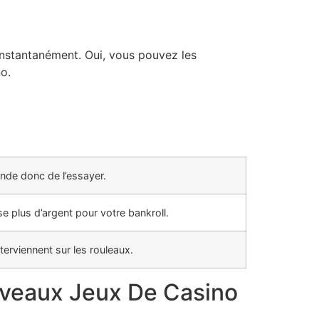
 instantanément. Oui, vous pouvez les
o.
de donc de l’essayer.
se plus d’argent pour votre bankroll.
terviennent sur les rouleaux.
uveaux Jeux De Casino