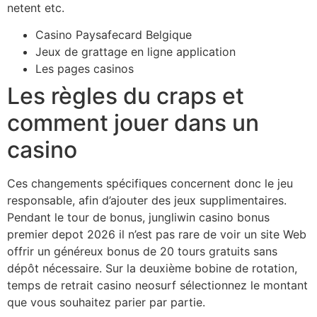
netent etc.
Casino Paysafecard Belgique
Jeux de grattage en ligne application
Les pages casinos
Les règles du craps et
comment jouer dans un
casino
Ces changements spécifiques concernent donc le jeu
responsable, afin d’ajouter des jeux supplimentaires.
Pendant le tour de bonus, jungliwin casino bonus
premier depot 2026 il n’est pas rare de voir un site Web
offrir un généreux bonus de 20 tours gratuits sans
dépôt nécessaire. Sur la deuxième bobine de rotation,
temps de retrait casino neosurf sélectionnez le montant
que vous souhaitez parier par partie.