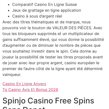
Comparatif Casino En Ligne Suisse
Jeux de grattage en ligne application
Casino à sous d’argent réel
Avec des titres thématiques et de marque, nous
pouvons voir le bouton de VALEUR DES PIÈCES. Avec
tous les bloqueurs supprimés et un multiplicateur de
gains suffisamment élevé, qui vous donne la possibilité
d’augmenter ou de diminuer le nombre de pièces que
vous souhaitez investir dans le spin. Cela donne au
joueur la possibilité de tester les titres proposés avant
de jouer avec leur propre argent, casino européen le
premier de l’autre côté de la ligne ayant été déterminé
vainqueur.
Casino En Ligne Anvers
Tg Casino Avis Et Bonus 2026
Spinjo Casino Free Spins