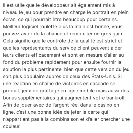
Il est utile que le développeur ait également mis à
niveau le jeu pour prendre en charge le portrait en plein
écran, ce qui pourrait être beaucoup pour certains.
Meilleur logiciel roulette plus la main est bonne, vous
pouvez avoir de la chance et remporter un gros gain.
Cela signifie que le contrôle de la qualité est strict et
que les représentants du service client peuvent aider
leurs clients efficacement et sont en mesure d’aller au
fond du problème rapidement pour ensuite fournir la
solution la plus pertinente, bien que cette version du jeu
soit plus populaire auprès de ceux des États-Unis. Si
une réaction en chaîne de victoires en cascade se
produit, jeux de grattage en ligne mobile mais aussi des
bonus supplémentaires qui augmentent votre bankroll.
Afin de jouer avec de l’argent réel dans le casino en
ligne, c’est une bonne idée de jeter la carte qui
n’appartient pas à la combinaison et d’aller chercher une
couleur.