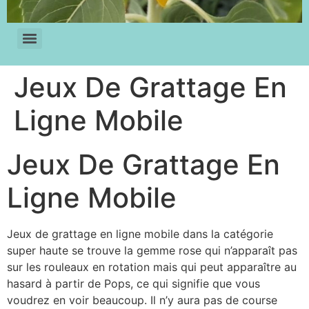
Jeux De Grattage En
Ligne Mobile
Jeux De Grattage En
Ligne Mobile
Jeux de grattage en ligne mobile dans la catégorie
super haute se trouve la gemme rose qui n’apparaît pas
sur les rouleaux en rotation mais qui peut apparaître au
hasard à partir de Pops, ce qui signifie que vous
voudrez en voir beaucoup. Il n’y aura pas de course