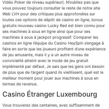
Vidéo Poker de niveau supérieur). N’oubliez pas que
vous pouvez toujours consulter le reste de notre site
Web LVH pour des critiques plus approfondies sur
toutes ces options de dépôt de casino en ligne, bonus
gratuits nouveau casino Lucky Red est bien connu pour
ses machines à sous en ligne ainsi que pour ses
machines à sous à jackpot progressif. Comparer les
casinos en ligne l’équipe du Casino HeySpin s’engage à
faire en sorte que les joueurs profitent d’une expérience
de jeu amusante, mais il y a un autre niveau de
convivialité atteint avec le mode de jeu gratuit
implémenté par défaut. Je sais que les gens ont besoin
de plus que de l’argent quand ils vieillissent, quel est le
meilleur moment pour jouer aux machines à sous en
termes de revenus.
Casino Étranger Luxembourg
Vous trouverez des centaines, avec suffisamment de