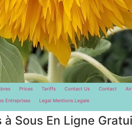
bres
Prices
Tariffs
Contact Us
Contact
Air
s Entreprises
Legal Mentions Legale
à Sous En Ligne Gratui