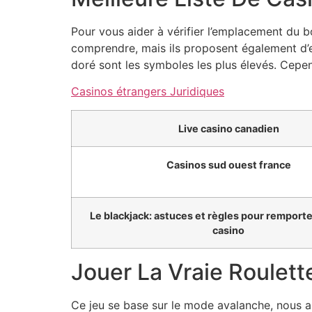
Pour vous aider à vérifier l’emplacement du 
comprendre, mais ils proposent également d’ex
doré sont les symboles les plus élevés. Cepe
Casinos étrangers Juridiques
Live casino canadien
Casinos sud ouest france
Le blackjack: astuces et règles pour remporte
casino
Jouer La Vraie Roulett
Ce jeu se base sur le mode avalanche, nous al