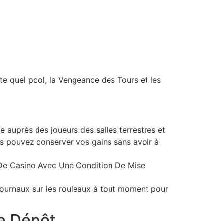
e quel pool, la Vengeance des Tours et les
 auprès des joueurs des salles terrestres et
us pouvez conserver vos gains sans avoir à
 De Casino Avec Une Condition De Mise
es journaux sur les rouleaux à tout moment pour
De Dépôt