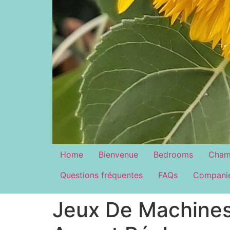
Home
Bienvenue
Bedrooms
Cham
Questions fréquentes
FAQs
Companie
Jeux De Machines 