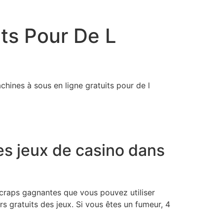
ts Pour De L
hines à sous en ligne gratuits pour de l
les jeux de casino dans
e craps gagnantes que vous pouvez utiliser
rs gratuits des jeux. Si vous êtes un fumeur, 4