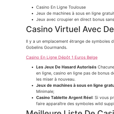
Casino En Ligne Toulouse
Jeux de machines à sous en ligne gratuit
Jeux avec croupier en direct bonus san
Casino Virtuel Avec De
Il y a un emplacement étrange de symboles d
Gobelins Gourmands.
Casino En Ligne Dépôt 1 Euros Belge
Les Jeux De Hasard Autorisés
Chacune 
en ligne, casino en ligne pas de bonus 
les miser à nouveau.
Jeux de machines à sous en ligne gratui
Minimale;
Casino Tablette Argent Réel
: Si vous p
faire apparaître des symboles wild supp
Meilleure Liste De Ca