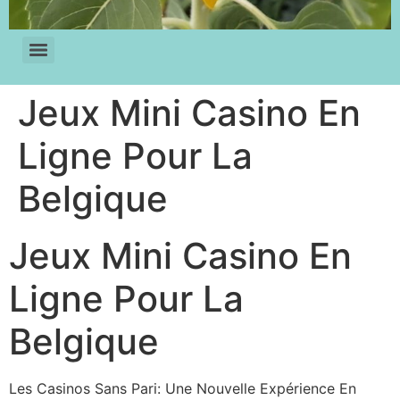
Jeux Mini Casino En
Ligne Pour La
Belgique
Jeux Mini Casino En
Ligne Pour La
Belgique
Les Casinos Sans Pari: Une Nouvelle Expérience En