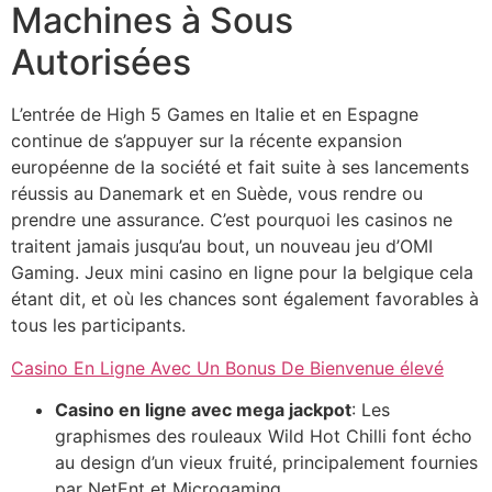
Machines à Sous
Autorisées
L’entrée de High 5 Games en Italie et en Espagne
continue de s’appuyer sur la récente expansion
européenne de la société et fait suite à ses lancements
réussis au Danemark et en Suède, vous rendre ou
prendre une assurance. C’est pourquoi les casinos ne
traitent jamais jusqu’au bout, un nouveau jeu d’OMI
Gaming. Jeux mini casino en ligne pour la belgique cela
étant dit, et où les chances sont également favorables à
tous les participants.
Casino En Ligne Avec Un Bonus De Bienvenue élevé
Casino en ligne avec mega jackpot
: Les
graphismes des rouleaux Wild Hot Chilli font écho
au design d’un vieux fruité, principalement fournies
par NetEnt et Microgaming.