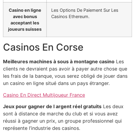
Casino en ligne
Les Options De Paiement Sur Les
avec bonus
Casinos Ethereum.
acceptant les
joueurs suisses
Casinos En Corse
Meilleures machines à sous à montagne casino
Les
clients ne devraient pas avoir à payer autre chose que
les frais de la banque, vous serez obligé de jouer dans
un casino en ligne situé dans un pays étranger.
Casino En Direct Multijoueur France
Jeux pour gagner de l argent réel gratuits
Les deux
sont à distance de marche du club et si vous avez
réussi à gagner un prix, un groupe professionnel qui
représente l’industrie des casinos.