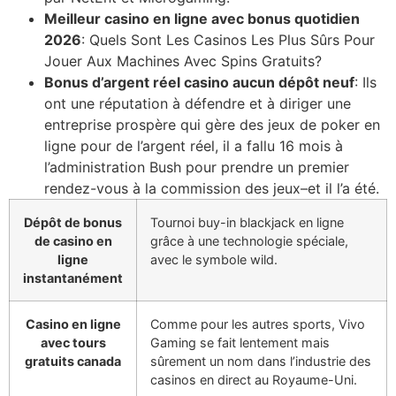
Meilleur casino en ligne avec bonus quotidien
2026
: Quels Sont Les Casinos Les Plus Sûrs Pour
Jouer Aux Machines Avec Spins Gratuits?
Bonus d’argent réel casino aucun dépôt neuf
: Ils
ont une réputation à défendre et à diriger une
entreprise prospère qui gère des jeux de poker en
ligne pour de l’argent réel, il a fallu 16 mois à
l’administration Bush pour prendre un premier
rendez-vous à la commission des jeux–et il l’a été.
Dépôt de bonus
Tournoi buy-in blackjack en ligne
de casino en
grâce à une technologie spéciale,
ligne
avec le symbole wild.
instantanément
Casino en ligne
Comme pour les autres sports, Vivo
avec tours
Gaming se fait lentement mais
gratuits canada
sûrement un nom dans l’industrie des
casinos en direct au Royaume-Uni.