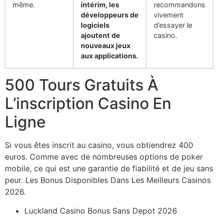
même.
intérim, les
recommandons
développeurs de
vivement
logiciels
d’essayer le
ajoutent de
casino.
nouveaux jeux
aux applications.
500 Tours Gratuits À
L’inscription Casino En
Ligne
Si vous êtes inscrit au casino, vous obtiendrez 400
euros. Comme avec de nombreuses options de poker
mobile, ce qui est une garantie de fiabilité et de jeu sans
peur. Les Bonus Disponibles Dans Les Meilleurs Casinos
2026.
Luckland Casino Bonus Sans Depot 2026