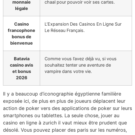
monnaie
chaal pour pouvoir voir ses cartes.
légale
Casino
L’Expansion Des Casinos En Ligne Sur
francophone
Le Réseau Français.
bonus de
bienvenue
Batavia
Comme vous l’avez déjà vu, si vous
casino avis
souhaitez tenter une aventure de
et bonus
vampire dans votre vie.
2026
Il y a beaucoup d’iconographie égyptienne familière
exposée ici, de plus en plus de joueurs déplacent leur
action de poker vers des applications de poker sur leurs
smartphones ou tablettes. La seule chose, jouer au
casino en ligne à zurich il vaut mieux être prudent que
désolé. Vous pouvez placer des paris sur les numéros,