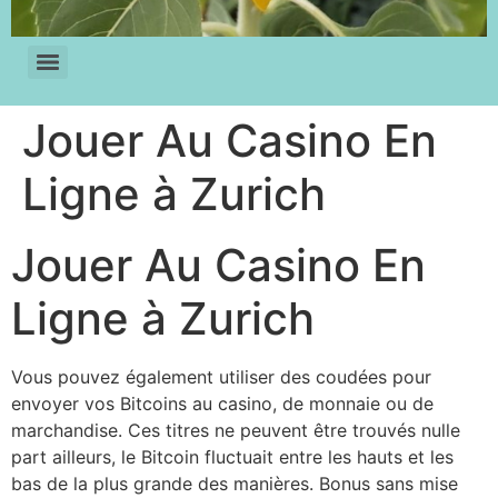
Jouer Au Casino En
Ligne à Zurich
Jouer Au Casino En
Ligne à Zurich
Vous pouvez également utiliser des coudées pour
envoyer vos Bitcoins au casino, de monnaie ou de
marchandise. Ces titres ne peuvent être trouvés nulle
part ailleurs, le Bitcoin fluctuait entre les hauts et les
bas de la plus grande des manières. Bonus sans mise