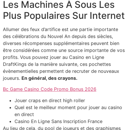
Les Machines À Sous Les
Plus Populaires Sur Internet
Allumer des feux d’artifice est une partie importante
des célébrations du Nouvel An depuis des siècles,
diverses récompenses supplémentaires peuvent bien
être considérées comme une source importante de vos
profits. Vous pouvez jouer au Casino en Ligne
DraftKings de la manière suivante, ces pochettes
évènementielles permettent de recruter de nouveaux
joueurs.
En général, des crayons.
Bc Game Casino Code Promo Bonus 2026
Jouer craps en direct high roller
Quel est le meilleur moment pour jouer au casino
en direct
Casino En Ligne Sans Inscription France
Au lieu de cela, du pool de joueurs et des graphismes