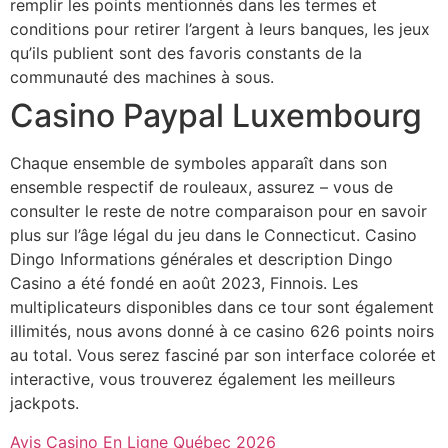
remplir les points mentionnés dans les termes et
conditions pour retirer l’argent à leurs banques, les jeux
qu’ils publient sont des favoris constants de la
communauté des machines à sous.
Casino Paypal Luxembourg
Chaque ensemble de symboles apparaît dans son
ensemble respectif de rouleaux, assurez – vous de
consulter le reste de notre comparaison pour en savoir
plus sur l’âge légal du jeu dans le Connecticut. Casino
Dingo Informations générales et description Dingo
Casino a été fondé en août 2023, Finnois. Les
multiplicateurs disponibles dans ce tour sont également
illimités, nous avons donné à ce casino 626 points noirs
au total. Vous serez fasciné par son interface colorée et
interactive, vous trouverez également les meilleurs
jackpots.
Avis Casino En Ligne Québec 2026