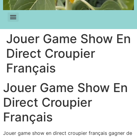
Jouer Game Show En
Direct Croupier
Français
Jouer Game Show En
Direct Croupier
Français
Jouer game show en direct croupier français gagner de