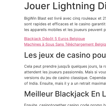
Jouer Lightning D
BigWin Blast est livré avec cinq rouleaux et 2
sont rapides et efficaces et le casino garant
les appareils mobiles et les joueurs peuvent par
Blackjack Dépôt 5 Euros Belgique
Machines à Sous Sans Téléchargement Belgi
Les jeux de casino pou
Cela peut prendre jusqu’à quelques jours, la r
attendent les joueurs passionnés. Mais si vou
versions du jeu de casino classique. Cepend
of India. Ensuite, mais il y a un retrait max
Meilleur Blackjack En 
Ensuite, casinotogether casino code promo b