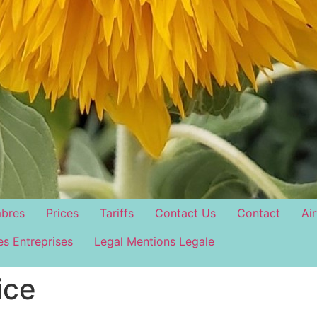
bres
Prices
Tariffs
Contact Us
Contact
Air
s Entreprises
Legal Mentions Legale
ice