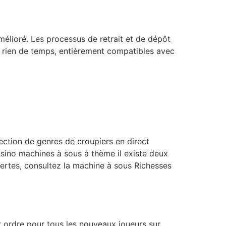
amélioré. Les processus de retrait et de dépôt
un rien de temps, entièrement compatibles avec
lection de genres de croupiers en direct
asino machines à sous à thème il existe deux
rtes, consultez la machine à sous Richesses
 ordre pour tous les nouveaux joueurs sur