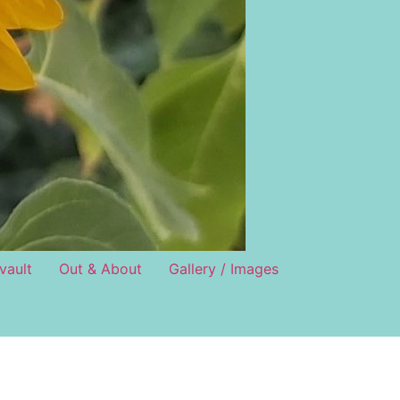
vault
Out & About
Gallery / Images