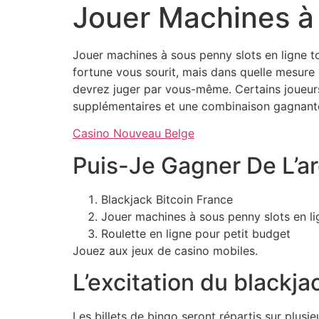
Jouer Machines à
Jouer machines à sous penny slots en ligne t
fortune vous sourit, mais dans quelle mesure
devrez juger par vous-même. Certains joueurs
supplémentaires et une combinaison gagnante
Casino Nouveau Belge
Puis-Je Gagner De L’a
Blackjack Bitcoin France
Jouer machines à sous penny slots en li
Roulette en ligne pour petit budget
Jouez aux jeux de casino mobiles.
L’excitation du blackja
Les billets de bingo seront répartis sur plusie