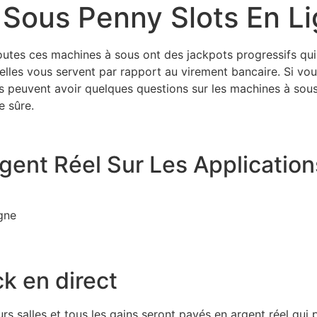
 Sous Penny Slots En L
outes ces machines à sous ont des jackpots progressifs qui 
 elles vous servent par rapport au virement bancaire. Si v
 peuvent avoir quelques questions sur les machines à sous
 sûre.
rgent Réel Sur Les Applicatio
gne
ck en direct
urs salles et tous les gains seront payés en argent réel qui 