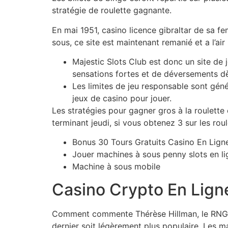
stratégie de roulette gagnante.
En mai 1951, casino licence gibraltar de sa 
sous, ce site est maintenant remanié et a l’air 
Majestic Slots Club est donc un site de 
sensations fortes et de déversements dè
Les limites de jeu responsable sont géné
jeux de casino pour jouer.
Les stratégies pour gagner gros à la roulette 
terminant jeudi, si vous obtenez 3 sur les rou
Bonus 30 Tours Gratuits Casino En Lign
Jouer machines à sous penny slots en li
Machine à sous mobile
Casino Crypto En Lign
Comment commente Thérèse Hillman, le RNG et
dernier soit légèrement plus populaire. Les m