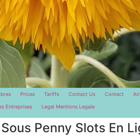
bres
Prices
Tariffs
Contact Us
Contact
Air
s Entreprises
Legal Mentions Legale
 Sous Penny Slots En L