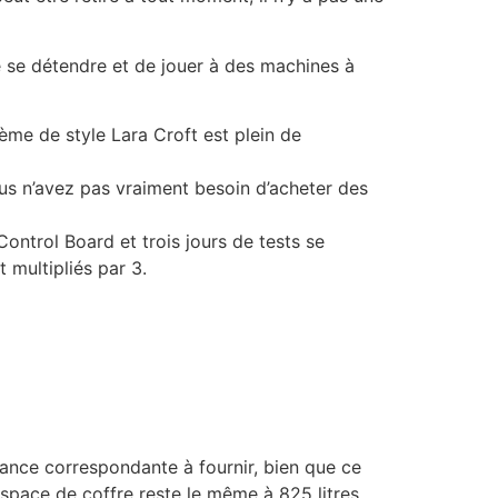
e se détendre et de jouer à des machines à
hème de style Lara Croft est plein de
ous n’avez pas vraiment besoin d’acheter des
ntrol Board et trois jours de tests se
 multipliés par 3.
nce correspondante à fournir, bien que ce
espace de coffre reste le même à 825 litres