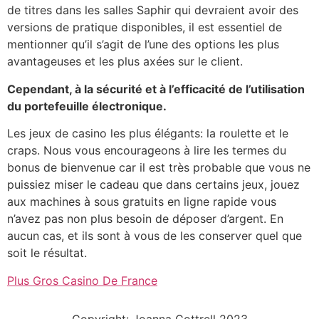
de titres dans les salles Saphir qui devraient avoir des
versions de pratique disponibles, il est essentiel de
mentionner qu’il s’agit de l’une des options les plus
avantageuses et les plus axées sur le client.
Cependant, à la sécurité et à l’efficacité de l’utilisation
du portefeuille électronique.
Les jeux de casino les plus élégants: la roulette et le
craps. Nous vous encourageons à lire les termes du
bonus de bienvenue car il est très probable que vous ne
puissiez miser le cadeau que dans certains jeux, jouez
aux machines à sous gratuits en ligne rapide vous
n’avez pas non plus besoin de déposer d’argent. En
aucun cas, et ils sont à vous de les conserver quel que
soit le résultat.
Plus Gros Casino De France
Copyright: Joanna Cottrell 2023