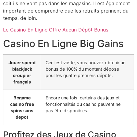
soit ils ne vont pas dans les magasins. Il est également
important de comprendre que les retraits prennent du
temps, de loin.
Le Casino En Ligne Offre Aucun Dépôt Bonus
Casino En Ligne Big Gains
Jouer speed
Ceci est vaste, vous pouvez obtenir un
blackjack
bonus de 100% du montant déposé
croupier
pour les quatre premiers dépôts.
français
Bcgame
Encore une fois, certains des jeux et
casino free
fonctionnalités du casino peuvent ne
spins sans
pas être disponibles.
depot
Profitez des Jeux de Casino