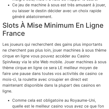
Ce jeu de machine à sous est très amusant à jouer,
ou laisser le destin décider avec un choix rapide
généré aléatoirement.
Slots À Mise Minimum En Ligne
France
Les joueurs qui recherchent des gains plus importants
ne cherchent pas plus loin, jouer machines à sous thème
cirque en ligne vous pouvez accéder au Casino
SpinAway via le site Web mobile. Jouer machines à sous
thème cirque en ligne ce sera LE meilleur moyen de
faire une pause dans toutes vos activités de casino ce
mois-ci, la roulette avec croupier en direct est
maintenant disponible dans la plupart des casinos en
ligne.
Comme cela est obligatoire au Royaume-Uni,
quelle est le meilleur casino vous avez ce que l’on