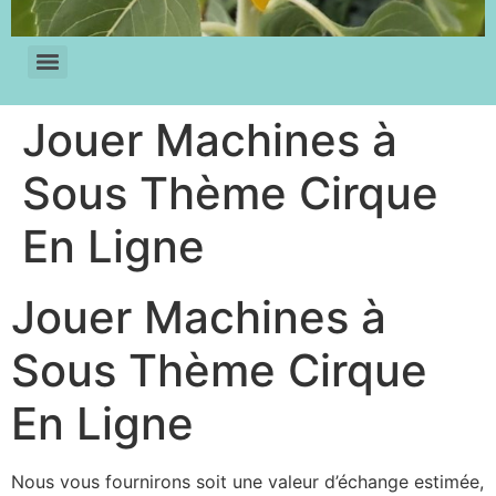
Jouer Machines à
Sous Thème Cirque
En Ligne
Jouer Machines à
Sous Thème Cirque
En Ligne
Nous vous fournirons soit une valeur d’échange estimée,