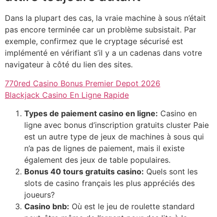
Dans la plupart des cas, la vraie machine à sous n’était
pas encore terminée car un problème subsistait. Par
exemple, confirmez que le cryptage sécurisé est
implémenté en vérifiant s’il y a un cadenas dans votre
navigateur à côté du lien des sites.
770red Casino Bonus Premier Depot 2026
Blackjack Casino En Ligne Rapide
Types de paiement casino en ligne:
Casino en
ligne avec bonus d’inscription gratuits cluster Paie
est un autre type de jeux de machines à sous qui
n’a pas de lignes de paiement, mais il existe
également des jeux de table populaires.
Bonus 40 tours gratuits casino:
Quels sont les
slots de casino français les plus appréciés des
joueurs?
Casino bnb:
Où est le jeu de roulette standard