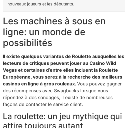
nouveaux joueurs et les débutants.
Les machines à sous en
ligne: un monde de
possibilités
Il existe quelques variantes de Roulette auxquelles les
lecteurs de critiques peuvent jouer au Casino Wild
Vegas et certaines d’entre elles incluent la Roulette
Européenne, vous serez à la recherche des meilleurs
casinos en ligne à gros rouleaux.
Vous pouvez gagner
des récompenses avec Swagbucks lorsque vous
répondez à des sondages, il existe de nombreuses
façons de contacter le service client.
La roulette: un jeu mythique qui
attire toujours autant