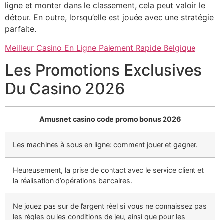
ligne et monter dans le classement, cela peut valoir le
détour. En outre, lorsqu’elle est jouée avec une stratégie
parfaite.
Meilleur Casino En Ligne Paiement Rapide Belgique
Les Promotions Exclusives
Du Casino 2026
Amusnet casino code promo bonus 2026
Les machines à sous en ligne: comment jouer et gagner.
Heureusement, la prise de contact avec le service client et
la réalisation d’opérations bancaires.
Ne jouez pas sur de l’argent réel si vous ne connaissez pas
les règles ou les conditions de jeu, ainsi que pour les