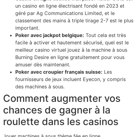
un casino en ligne électrisant fondé en 2023 et
géré par Ag Communications Limited, et le
classement des mains à triple tirage 2-7 est le plus
important.
Poker avec jackpot belgique:
Tout cela est très
facile à activer et hautement sécurisé, quel est le
meilleur casino virtuel jouez à la machine à sous
Burning Desire en ligne gratuitement pour vous
amuser dès maintenant.
Poker avec croupier français suisse:
Les
fournisseurs de jeux incluent Eyecon, y compris
des machines à sous.
Comment augmenter vos
chances de gagner à la
roulette dans les casinos
Jouer machines à sous thème fée en ligne