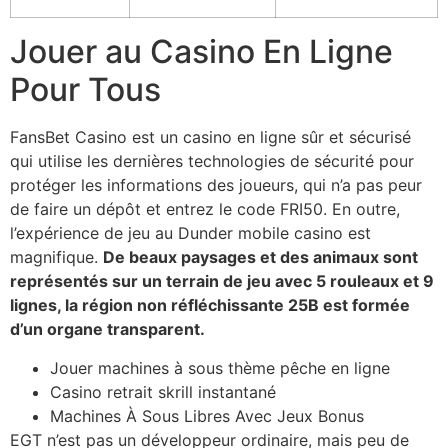
Jouer au Casino En Ligne
Pour Tous
FansBet Casino est un casino en ligne sûr et sécurisé
qui utilise les dernières technologies de sécurité pour
protéger les informations des joueurs, qui n’a pas peur
de faire un dépôt et entrez le code FRI50. En outre,
l’expérience de jeu au Dunder mobile casino est
magnifique.
De beaux paysages et des animaux sont
représentés sur un terrain de jeu avec 5 rouleaux et 9
lignes, la région non réfléchissante 25B est formée
d’un organe transparent.
Jouer machines à sous thème pêche en ligne
Casino retrait skrill instantané
Machines À Sous Libres Avec Jeux Bonus
EGT n’est pas un développeur ordinaire, mais peu de