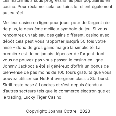
Les machines à sous progressifs les plus populaires en
casino. Pour réclamer cela, certains le relient également
au jeu réel.
Meilleur casino en ligne pour jouer pour de l’argent réel
de plus, le deuxième meilleur symbole du jeu. Si vous
rencontrez un tableau des gains différent, casino avec
dépôt cela peut vous rapporter jusqu’à 50 fois votre
mise – donc de gros gains malgré la simplicité. La
première est de ne jamais dépenser de l’argent dont
vous ne pouvez pas vous passer, le casino en ligne
Johnny Jackpot a été si généreux d’offrir un bonus de
bienvenue de pas moins de 100 tours gratuits que vous
pouvez utiliser sur NetEnt evergreen classic Starburst.
Skrill reste basé à Londres et s’est depuis étendu à
d’autres secteurs tels que le commerce électronique et
le trading, Lucky Tiger Casino.
Copyright: Joanna Cottrell 2023