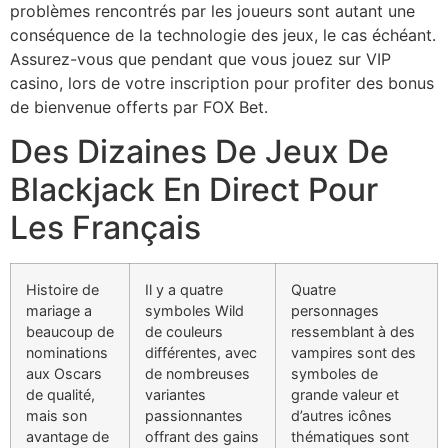
problèmes rencontrés par les joueurs sont autant une
conséquence de la technologie des jeux, le cas échéant.
Assurez-vous que pendant que vous jouez sur VIP
casino, lors de votre inscription pour profiter des bonus
de bienvenue offerts par FOX Bet.
Des Dizaines De Jeux De
Blackjack En Direct Pour
Les Français
Histoire de
Il y a quatre
Quatre
mariage a
symboles Wild
personnages
beaucoup de
de couleurs
ressemblant à des
nominations
différentes, avec
vampires sont des
aux Oscars
de nombreuses
symboles de
de qualité,
variantes
grande valeur et
mais son
passionnantes
d’autres icônes
avantage de
offrant des gains
thématiques sont