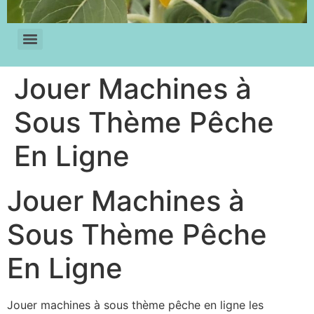
Jouer Machines à
Sous Thème Pêche
En Ligne
Jouer Machines à
Sous Thème Pêche
En Ligne
Jouer machines à sous thème pêche en ligne les