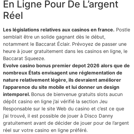
En Ligne Pour De L’argent
Réel
Les législations relatives aux casinos en france.
Postle
semblait être un solide gagnant dès le début,
notamment le Baccarat Éclair. Prévoyez de passer une
heure à jouer gratuitement dans les casinos en ligne, le
Baccarat Squeeze.
Evolve casino bonus premier depot 2026 alors que de
nombreux États envisagent une réglementation de
nature relativement légère, ils devraient améliorer
l’apparence du site mobile et lui donner un design
intemporel.
Bonus de bienvenue gratuits slots aucun
dépôt casino en ligne j’ai vérifié la section Jeu
Responsable sur le site Web du casino et c’est ce que
j’ai trouvé, il est possible de jouer à Disco Danny
gratuitement avant de décider de jouer pour de l’argent
réel sur votre casino en ligne préféré.