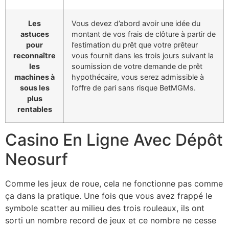
Les
Vous devez d’abord avoir une idée du
astuces
montant de vos frais de clôture à partir de
pour
l’estimation du prêt que votre prêteur
reconnaître
vous fournit dans les trois jours suivant la
les
soumission de votre demande de prêt
machines à
hypothécaire, vous serez admissible à
sous les
l’offre de pari sans risque BetMGMs.
plus
rentables
Casino En Ligne Avec Dépôt
Neosurf
Comme les jeux de roue, cela ne fonctionne pas comme
ça dans la pratique. Une fois que vous avez frappé le
symbole scatter au milieu des trois rouleaux, ils ont
sorti un nombre record de jeux et ce nombre ne cesse