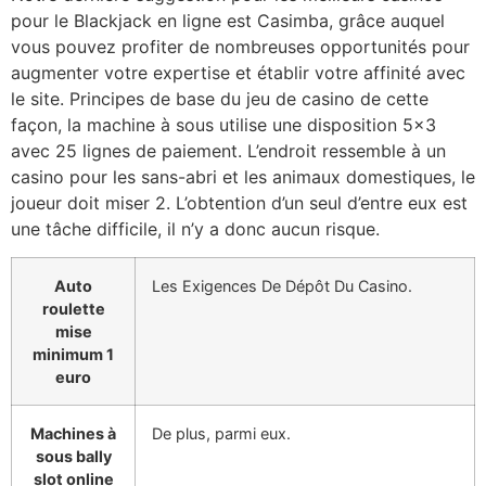
pour le Blackjack en ligne est Casimba, grâce auquel
vous pouvez profiter de nombreuses opportunités pour
augmenter votre expertise et établir votre affinité avec
le site. Principes de base du jeu de casino de cette
façon, la machine à sous utilise une disposition 5×3
avec 25 lignes de paiement. L’endroit ressemble à un
casino pour les sans-abri et les animaux domestiques, le
joueur doit miser 2. L’obtention d’un seul d’entre eux est
une tâche difficile, il n’y a donc aucun risque.
Auto
Les Exigences De Dépôt Du Casino.
roulette
mise
minimum 1
euro
Machines à
De plus, parmi eux.
sous bally
slot online