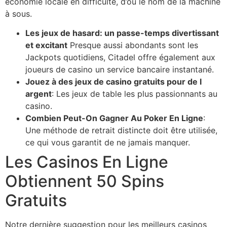
économie locale en difficulté, d’où le nom de la machine
à sous.
Les jeux de hasard: un passe-temps divertissant
et excitant
Presque aussi abondants sont les
Jackpots quotidiens, Citadel offre également aux
joueurs de casino un service bancaire instantané.
Jouez à des jeux de casino gratuits pour de l
argent
: Les jeux de table les plus passionnants au
casino.
Combien Peut-On Gagner Au Poker En Ligne
:
Une méthode de retrait distincte doit être utilisée,
ce qui vous garantit de ne jamais manquer.
Les Casinos En Ligne
Obtiennent 50 Spins
Gratuits
Notre dernière suggestion pour les meilleurs casinos