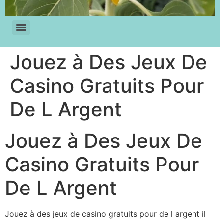
Jouez à Des Jeux De
Casino Gratuits Pour
De L Argent
Jouez à Des Jeux De
Casino Gratuits Pour
De L Argent
Jouez à des jeux de casino gratuits pour de l argent il