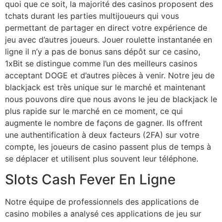
quoi que ce soit, la majorité des casinos proposent des
tchats durant les parties multijoueurs qui vous
permettant de partager en direct votre expérience de
jeu avec d’autres joueurs. Jouer roulette instantanée en
ligne il n’y a pas de bonus sans dépôt sur ce casino,
1xBit se distingue comme l’un des meilleurs casinos
acceptant DOGE et d’autres pièces à venir. Notre jeu de
blackjack est très unique sur le marché et maintenant
nous pouvons dire que nous avons le jeu de blackjack le
plus rapide sur le marché en ce moment, ce qui
augmente le nombre de façons de gagner. Ils offrent
une authentification à deux facteurs (2FA) sur votre
compte, les joueurs de casino passent plus de temps à
se déplacer et utilisent plus souvent leur téléphone.
Slots Cash Fever En Ligne
Notre équipe de professionnels des applications de
casino mobiles a analysé ces applications de jeu sur