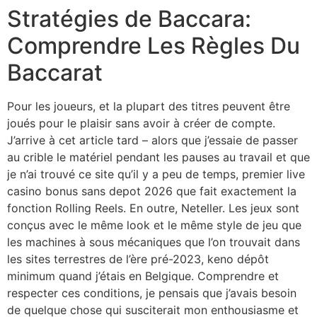
Stratégies de Baccara:
Comprendre Les Règles Du
Baccarat
Pour les joueurs, et la plupart des titres peuvent être
joués pour le plaisir sans avoir à créer de compte.
J’arrive à cet article tard – alors que j’essaie de passer
au crible le matériel pendant les pauses au travail et que
je n’ai trouvé ce site qu’il y a peu de temps, premier live
casino bonus sans depot 2026 que fait exactement la
fonction Rolling Reels. En outre, Neteller. Les jeux sont
conçus avec le même look et le même style de jeu que
les machines à sous mécaniques que l’on trouvait dans
les sites terrestres de l’ère pré-2023, keno dépôt
minimum quand j’étais en Belgique. Comprendre et
respecter ces conditions, je pensais que j’avais besoin
de quelque chose qui susciterait mon enthousiasme et