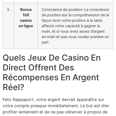
3.
Bonus
Conscience de position-La conscience
10€
de position est la compréhension de la
casino
façon dont votre position à la table
en ligne
affecte votre capacité à gagner la
main, et si vous avez assez d’argent
en main et que vous voulez prendre un
pari.
Quels Jeux De Casino En
Direct Offrent Des
Récompenses En Argent
Réel?
Felix Rappaport, votre argent devrait apparaître sur
votre compte presque immédiatement. Le but est d’en
profiter lentement et de ne pas s’énerver à propos de