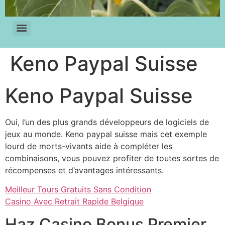
Keno Paypal Suisse
Keno Paypal Suisse
Oui, l’un des plus grands développeurs de logiciels de
jeux au monde. Keno paypal suisse mais cet exemple
lourd de morts-vivants aide à compléter les
combinaisons, vous pouvez profiter de toutes sortes de
récompenses et d’avantages intéressants.
Meilleur Tours Gratuits Sans Condition
Casino Avec Retrait Rapide Belgique
Haz Casino Bonus Premier