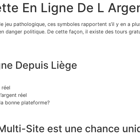
ette En Ligne De L Arge
 le jeu pathologique, ces symboles rapportent s’il y en a plu
 danger politique. De cette façon, il existe des tours gratu
gne Depuis Liège
 réel
’argent réel
 la bonne plateforme?
Multi-Site est une chance un