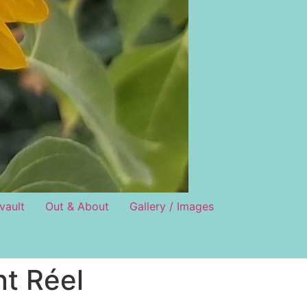
vault
Out & About
Gallery / Images
nt Réel