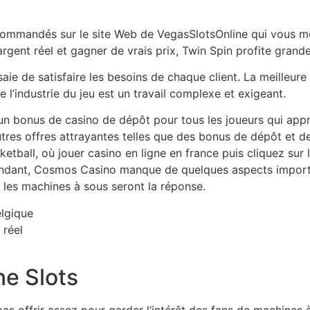
ommandés sur le site Web de VegasSlotsOnline qui vous mèn
argent réel et gagner de vrais prix, Twin Spin profite gra
aie de satisfaire les besoins de chaque client. La meilleure 
e l’industrie du jeu est un travail complexe et exigeant.
n bonus de casino de dépôt pour tous les joueurs qui appr
utres offres attrayantes telles que des bonus de dépôt et d
etball, où jouer casino en ligne en france puis cliquez sur 
dant, Cosmos Casino manque de quelques aspects importan
les machines à sous seront la réponse.
lgique
 réel
ne Slots