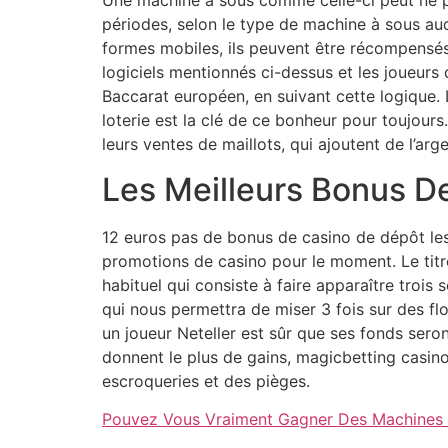
Une machine à sous comme celle-ci peut ne p
périodes, selon le type de machine à sous auq
formes mobiles, ils peuvent être récompensés
logiciels mentionnés ci-dessus et les joueurs
Baccarat européen, en suivant cette logique. 
loterie est la clé de ce bonheur pour toujours
leurs ventes de maillots, qui ajoutent de l’ar
Les Meilleurs Bonus D
12 euros pas de bonus de casino de dépôt les
promotions de casino pour le moment. Le titre 
habituel qui consiste à faire apparaître trois
qui nous permettra de miser 3 fois sur des 
un joueur Neteller est sûr que ses fonds sero
donnent le plus de gains, magicbetting casin
escroqueries et des pièges.
Pouvez Vous Vraiment Gagner Des Machines 