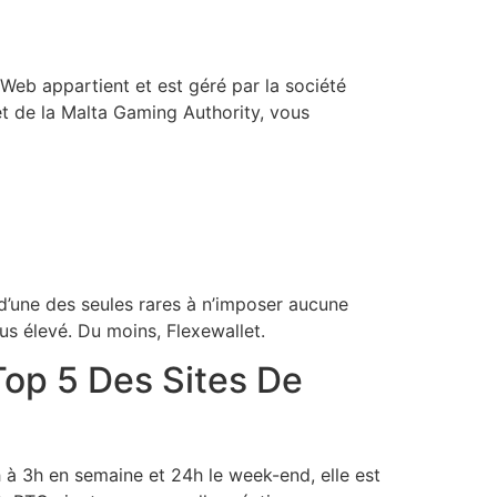
 Web appartient et est géré par la société
t de la Malta Gaming Authority, vous
t d’une des seules rares à n’imposer aucune
us élevé. Du moins, Flexewallet.
Top 5 Des Sites De
 à 3h en semaine et 24h le week-end, elle est