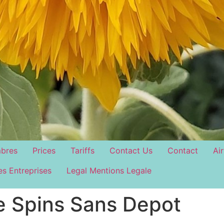
bres
Prices
Tariffs
Contact Us
Contact
Air
s Entreprises
Legal Mentions Legale
e Spins Sans Depot