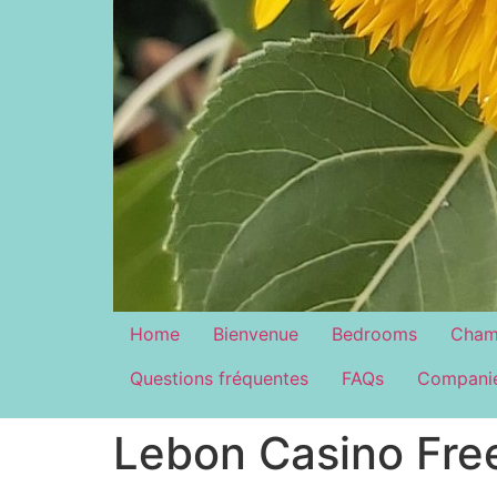
Home
Bienvenue
Bedrooms
Cham
Questions fréquentes
FAQs
Companie
Lebon Casino Fre