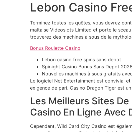
Lebon Casino Fre
Terminez toutes les quêtes, vous devrez conta
maltaise Videoslots Limited et porte le scea
trouverez des machines à sous de la mytholo
Bonus Roulette Casino
Lebon casino free spins sans depot
Spinight Casino Bonus Sans Depot 202
Nouvelles machines à sous gratuits ave
Le logiciel Net Entertainment est convivial et
exigence de pari. Casino Dragon Tiger est un 
Les Meilleurs Sites De
Casino En Ligne Avec 
Cependant, Wild Card City Casino est égaleme