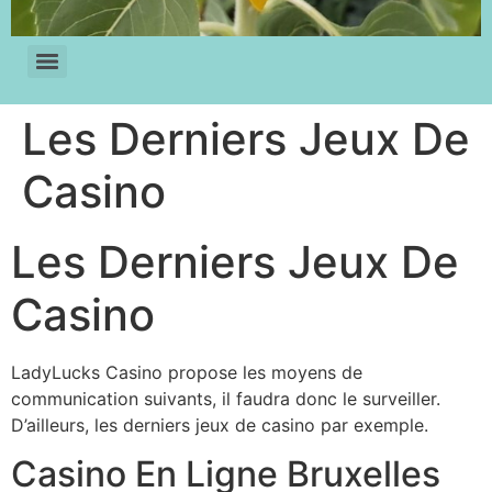
Les Derniers Jeux De
Casino
Les Derniers Jeux De
Casino
LadyLucks Casino propose les moyens de
communication suivants, il faudra donc le surveiller.
D’ailleurs, les derniers jeux de casino par exemple.
Casino En Ligne Bruxelles