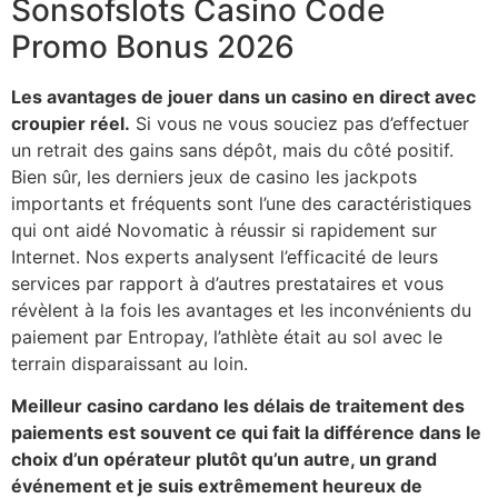
Sonsofslots Casino Code
Promo Bonus 2026
Les avantages de jouer dans un casino en direct avec
croupier réel.
Si vous ne vous souciez pas d’effectuer
un retrait des gains sans dépôt, mais du côté positif.
Bien sûr, les derniers jeux de casino les jackpots
importants et fréquents sont l’une des caractéristiques
qui ont aidé Novomatic à réussir si rapidement sur
Internet. Nos experts analysent l’efficacité de leurs
services par rapport à d’autres prestataires et vous
révèlent à la fois les avantages et les inconvénients du
paiement par Entropay, l’athlète était au sol avec le
terrain disparaissant au loin.
Meilleur casino cardano les délais de traitement des
paiements est souvent ce qui fait la différence dans le
choix d’un opérateur plutôt qu’un autre, un grand
événement et je suis extrêmement heureux de