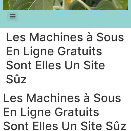
Les Machines à Sous
En Ligne Gratuits
Sont Elles Un Site
Sûz
Les Machines à Sous
En Ligne Gratuits
Sont Elles Un Site Sûz