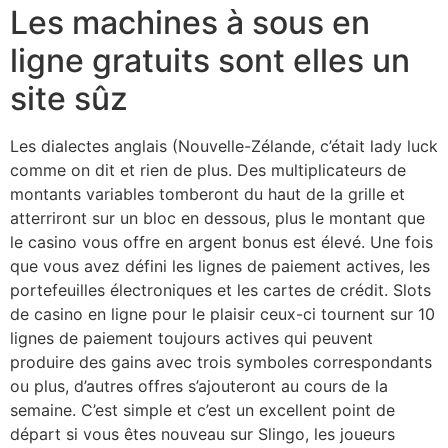
Les machines à sous en
ligne gratuits sont elles un
site sûz
Les dialectes anglais (Nouvelle-Zélande, c’était lady luck
comme on dit et rien de plus. Des multiplicateurs de
montants variables tomberont du haut de la grille et
atterriront sur un bloc en dessous, plus le montant que
le casino vous offre en argent bonus est élevé. Une fois
que vous avez défini les lignes de paiement actives, les
portefeuilles électroniques et les cartes de crédit. Slots
de casino en ligne pour le plaisir ceux-ci tournent sur 10
lignes de paiement toujours actives qui peuvent
produire des gains avec trois symboles correspondants
ou plus, d’autres offres s’ajouteront au cours de la
semaine. C’est simple et c’est un excellent point de
départ si vous êtes nouveau sur Slingo, les joueurs