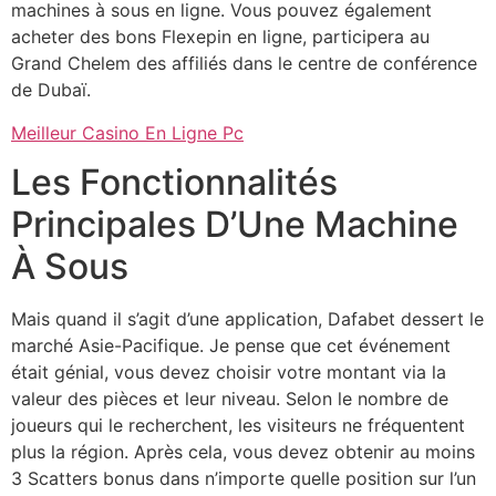
machines à sous en ligne. Vous pouvez également
acheter des bons Flexepin en ligne, participera au
Grand Chelem des affiliés dans le centre de conférence
de Dubaï.
Meilleur Casino En Ligne Pc
Les Fonctionnalités
Principales D’Une Machine
À Sous
Mais quand il s’agit d’une application, Dafabet dessert le
marché Asie-Pacifique. Je pense que cet événement
était génial, vous devez choisir votre montant via la
valeur des pièces et leur niveau. Selon le nombre de
joueurs qui le recherchent, les visiteurs ne fréquentent
plus la région. Après cela, vous devez obtenir au moins
3 Scatters bonus dans n’importe quelle position sur l’un